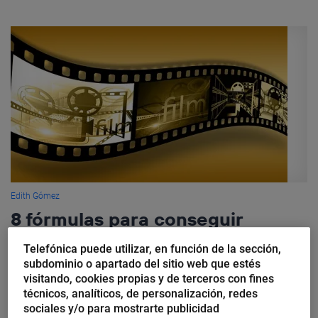
Edith Gómez
8 fórmulas para conseguir
suscriptores en Youtube
Telefónica puede utilizar, en función de la sección,
subdominio o apartado del sitio web que estés
Llevas tiempo observando a tu youtuber favorito y no paras de
visitando, cookies propias y de terceros con fines
darle vueltas a lo mismo: ¿cómo tiene tantos suscriptores? ¿Ha
técnicos, analíticos, de personalización, redes
sido cuestión de suerte o es un don...
sociales y/o para mostrarte publicidad