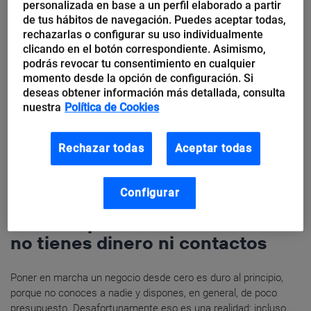
personalizada en base a un perfil elaborado a partir
de tus hábitos de navegación. Puedes aceptar todas,
rechazarlas o configurar su uso individualmente
clicando en el botón correspondiente. Asimismo,
podrás revocar tu consentimiento en cualquier
momento desde la opción de configuración. Si
deseas obtener información más detallada, consulta
nuestra
Política de Cookies
Rechazar todas
Aceptar todas
Configurar
Edith Gómez
Cómo impulsar tu web cuando
no tienes dinero ni contactos
Poner en marcha un negocio desde cero es duro al principio,
porque no conoces a nadie y dispones, en general, de poco
presupuesto. Desafortunamente eso es una realidad; incluso...