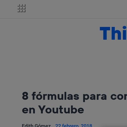
Salta
el
contenido
Thi
8 fórmulas para co
en Youtube
Edith Gómez
22 febrero, 2018