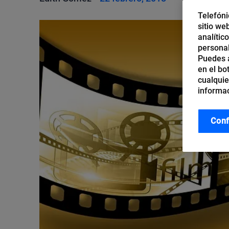
Telefóni
sitio we
analític
personal
Puedes a
en el bo
cualquie
informac
Conf