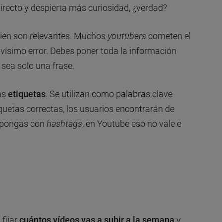
ecto y despierta más curiosidad, ¿verdad?
bién son relevantes. Muchos
youtubers
cometen el
ravísimo error. Debes poner toda la información
sea solo una frase.
as
etiquetas
. Se utilizan como palabras clave
tiquetas correctas, los usuarios encontrarán de
s pongas con
hashtags
, en Youtube eso no vale e
d
 fijar
cuántos vídeos vas a subir a la semana
y