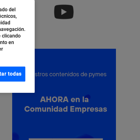
ado del
écnicos,
cidad
 navegación.
 clicando
ento en
er
tar todas