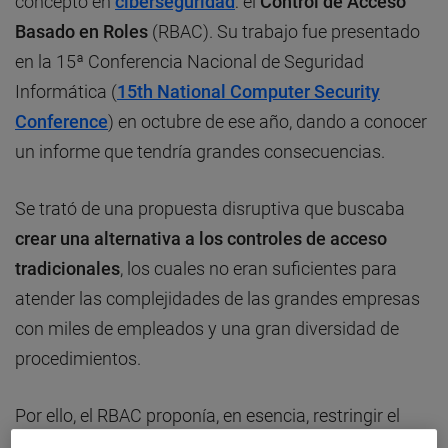
concepto en
ciberseguridad
: el
Control de Acceso
Basado en Roles
(RBAC). Su trabajo fue presentado
en la 15ª Conferencia Nacional de Seguridad
Informática (
15th National Computer Security
Conference
) en octubre de ese año, dando a conocer
un informe que tendría grandes consecuencias.
Se trató de una propuesta disruptiva que buscaba
crear una alternativa a los controles de acceso
tradicionales
, los cuales no eran suficientes para
atender las complejidades de las grandes empresas
con miles de empleados y una gran diversidad de
procedimientos.
Por ello, el RBAC proponía, en esencia, restringir el
acceso a los sistemas y sus datos no a usuarios