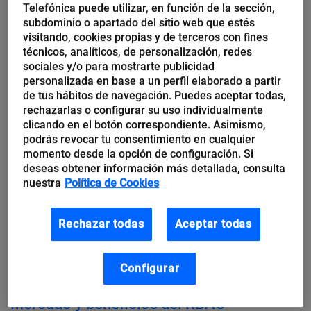
Telefónica puede utilizar, en función de la sección,
individuales,
sino a roles predefinidos basados en su
subdominio o apartado del sitio web que estés
visitando, cookies propias y de terceros con fines
función
. De esta manera, un empleado del
técnicos, analíticos, de personalización, redes
departamento de finanzas solo accede a la
sociales y/o para mostrarte publicidad
personalizada en base a un perfil elaborado a partir
información contable, mientras que uno de recursos
de tus hábitos de navegación. Puedes aceptar todas,
humanos gestiona los datos del personal, sin que sus
rechazarlas o configurar su uso individualmente
permisos se superpongan.
clicando en el botón correspondiente. Asimismo,
podrás revocar tu consentimiento en cualquier
momento desde la opción de configuración. Si
Además,
el RBAC es más fácil de administrar.
En
deseas obtener información más detallada, consulta
nuestra
Política de Cookies
lugar de gestionar una matriz compleja de permisos
para cada empleado, los administradores
asignan
Rechazar todas
Aceptar todas
permisos a roles
como «gerente», «analista» o
«contador». Y luego, a los usuarios, se les asignan
uno o más de estos roles.
Configurar
Mercado y beneficios del RBAC