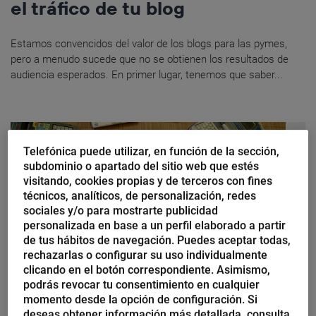
el tráfico de tu blog
Estamos convencidos del valor de los blogs para las pymes,
pero a menudo sucede que no se obtienen los resultados de
audiencia esperados. En primer lugar, tenemos que saber...
Telefónica puede utilizar, en función de la sección,
subdominio o apartado del sitio web que estés
visitando, cookies propias y de terceros con fines
técnicos, analíticos, de personalización, redes
sociales y/o para mostrarte publicidad
personalizada en base a un perfil elaborado a partir
de tus hábitos de navegación. Puedes aceptar todas,
rechazarlas o configurar su uso individualmente
clicando en el botón correspondiente. Asimismo,
podrás revocar tu consentimiento en cualquier
Javier Martín
momento desde la opción de configuración. Si
Los cinco paladines en la nueva
deseas obtener información más detallada, consulta