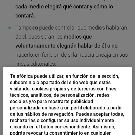
cada medio elegirá qué contar y cómo lo
contará.
Tampoco puede controlar qué medios hablarán
de él, pues serán los
medios que
voluntariamente elegirán hablar de él o no
hacerlo, en función de si la noticia encaja en sus
líneas editoriales.
La
publicity
no puede comprarse
, no tiene precio
Telefónica puede utilizar, en función de la sección,
subdominio o apartado del sitio web que estés
y, a menudo, si tarifáramos lo que costaría haber
visitando, cookies propias y de terceros con fines
pagado su equivalente en publicidad, las cifras
técnicos, analíticos, de personalización, redes
sociales y/o para mostrarte publicidad
resultantes serían astronómicas.
personalizada en base a un perfil elaborado a partir
de tus hábitos de navegación. Puedes aceptar todas,
Echando el anzuelo
rechazarlas o configurar su uso individualmente
clicando en el botón correspondiente. Asimismo,
podrás revocar tu consentimiento en cualquier