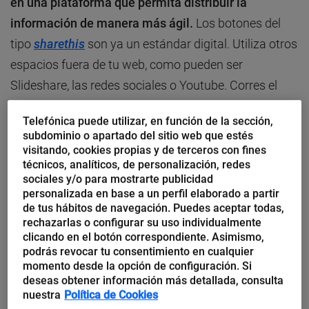
en una plataforma que permita distribuir la
información de manera más ágil.
Los botones del
tipo
sharethis
son ya un estándar digital. Utiliza otros
espacios fuera de tu web, como pueden ser
Slideshare, las redes sociales o Youtube. Corres el
riesgo de que, al finalizar tu vídeo o tu presentación,
Telefónica puede utilizar, en función de la sección,
salte otro de la competencia. No obstante,
mayor
subdominio o apartado del sitio web que estés
riesgo es no estar presente
. Además y, sobre todo, se
visitando, cookies propias y de terceros con fines
técnicos, analíticos, de personalización, redes
trata de establecer un espacio de comunicación con
sociales y/o para mostrarte publicidad
los periodistas. Aquí reside el verdadero valor de
la
personalizada en base a un perfil elaborado a partir
de tus hábitos de navegación. Puedes aceptar todas,
sala de prensa 2.0, que permite escuchar qué
rechazarlas o configurar su uso individualmente
demanda el profesional de la información y facilitar
clicando en el botón correspondiente. Asimismo,
su tarea.
podrás revocar tu consentimiento en cualquier
momento desde la opción de configuración. Si
deseas obtener información más detallada, consulta
¿Cómo hacerlo? Propongo
estructurar la sala de
nuestra
Política de Cookies