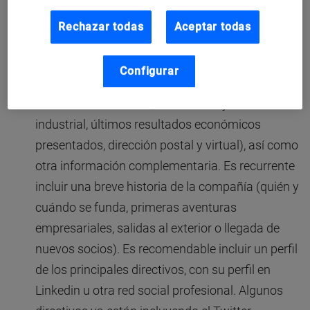
prensa 2.0 en tres ámbitos
:
Rechazar todas
Aceptar todas
El primero
es la presentación de la compañía
.
Hay que incluir toda la información básica que
Configurar
se considere oportuna (nombre oficial y
nombres comerciales, actividades y sector
industrial, últimos resultados económicos
presentados, dirección postal y virtual), así como
otra información complementaria. Es recurrente
incluir una breve historia de la compañía (quién y
cuándo se funda, primeras aventuras
empresariales, salidas al exterior o llegada de
nuevos socios). Es recomendable incluir un perfil
de los principales directivos, con su perfil en
Linkedin u otra red social profesional. Algunos