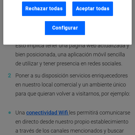
Ofrecerles distintos canales de comunicación
Rechazar todas
Aceptar todas
con nuestro negocio, para que su experiencia
con nuestra marca sea total: ir más allá de los
canales tradicionales para estar presentes en
Configurar
todas las vías de comunicación que utilizan.
Esto implica tener una página web actualizada y
bien posicionada, una aplicación móvil sencilla
de utilizar y tener presencia en redes sociales.
Poner a su disposición servicios enriquecedores
en nuestro local comercial y un ambiente único
para que quieran volver a visitarnos, por ejemplo:
Una
conectividad Wifi
les permitirá comunicarse
en directo desde nuestro propio establecimiento
a través de los canales mencionados y buscar