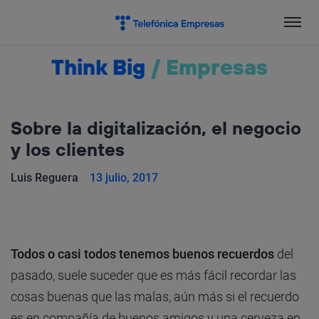
Salta
el
contenido
Think Big
/
Empresas
Sobre la digitalización, el negocio
y los clientes
Luis Reguera
13 julio, 2017
Todos o casi todos tenemos buenos recuerdos
del
pasado, suele suceder que es más fácil recordar las
cosas buenas que las malas, aún más si el recuerdo
es en compañía de buenos amigos y una cerveza en