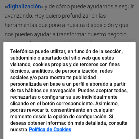
«
digitalización
» y de cómo puede ayudarnos a seguir
avanzando. Hoy quiero profundizar en las
herramientas que pone a nuestra disposición y que
nos pueden ayudar a transformar nuestro negocio,
pero transformarlo ¿en qué sentido?
Telefónica puede utilizar, en función de la sección,
subdominio o apartado del sitio web que estés
visitando, cookies propias y de terceros con fines
técnicos, analíticos, de personalización, redes
Hipótesis 1
sociales y/o para mostrarte publicidad
personalizada en base a un perfil elaborado a partir
de tus hábitos de navegación. Puedes aceptar todas,
Supongamos que necesitamos
ofrecer una
rechazarlas o configurar su uso individualmente
experiencia diferencial a nuestros clientes
que no
clicando en el botón correspondiente. Asimismo,
podrás revocar tu consentimiento en cualquier
solo cubra sus expectativas, sino que además los
momento desde la opción de configuración. Si
sorprenda, ¿qué podemos hacer?
deseas obtener información más detallada, consulta
nuestra
Política de Cookies