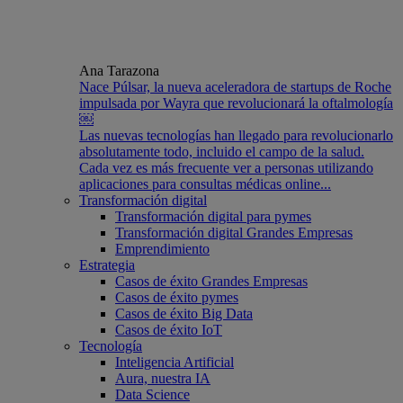
Ana Tarazona
Nace Púlsar, la nueva aceleradora de startups de Roche
impulsada por Wayra que revolucionará la oftalmología
￼
Las nuevas tecnologías han llegado para revolucionarlo
absolutamente todo, incluido el campo de la salud.
Cada vez es más frecuente ver a personas utilizando
aplicaciones para consultas médicas online...
Transformación digital
Transformación digital para pymes
Transformación digital Grandes Empresas
Emprendimiento
Estrategia
Casos de éxito Grandes Empresas
Casos de éxito pymes
Casos de éxito Big Data
Casos de éxito IoT
Tecnología
Inteligencia Artificial
Aura, nuestra IA
Data Science