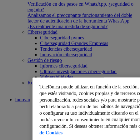
Verificación en dos pasos en WhatsApp, ¿seguridad o
engaño?
Analizamos el preocupante funcionamiento del doble
factor de autenticación de la herramienta WhastApp.
¿Es realmente una medida de seguridad?
Ciberseguridad
Ciberseguridad pymes
Ciberseguridad Grandes Empresas
Tendencias ciberseguridad
Innovación ciberseguridad
Gestión de riesgo
Informes ciberseguridad
Últimas investigaciones ciberseguridad
Vulnerabilidades
Reputación de marca
Telefónica puede utilizar, en función de la sección
Reputación online
que estés visitando, cookies propias y de terceros co
Prevención ciberseguridad
Innovar
personalización, redes sociales y/o para mostrarte 
perfil elaborado a partir de tus hábitos de navegaci
o configurar su uso individualmente clicando en e
podrás revocar tu consentimiento en cualquier mom
configuración. Si deseas obtener información más d
de Cookies