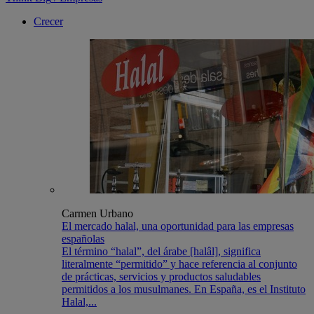
Crecer
Carmen Urbano
El mercado halal, una oportunidad para las empresas
españolas
El término “halal”, del árabe [halâl], significa
literalmente “permitido” y hace referencia al conjunto
de prácticas, servicios y productos saludables
permitidos a los musulmanes. En España, es el Instituto
Halal,...