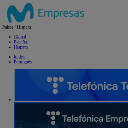
Salta
el
contenido
Países
/
Hispam
Global
España
Hispam
Inglés
Portugués