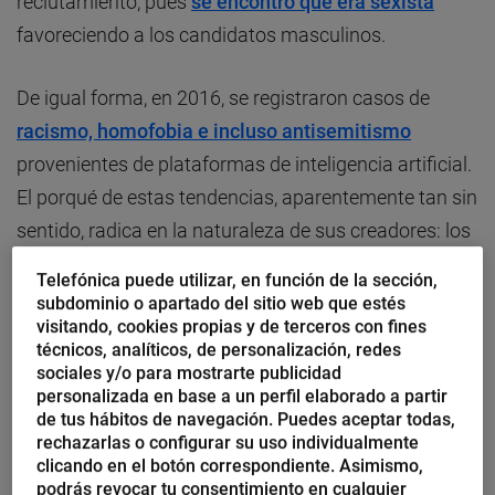
reclutamiento, pues
se encontró que era sexista
favoreciendo a los candidatos masculinos.
De igual forma, en 2016, se registraron casos de
racismo, homofobia e incluso antisemitismo
provenientes de plataformas de inteligencia artificial.
El porqué de estas tendencias, aparentemente tan sin
sentido, radica en la naturaleza de sus creadores: los
humanos.
Telefónica puede utilizar, en función de la sección,
subdominio o apartado del sitio web que estés
Y no es un caso aislado,
Twitter
y
Microsoft también
visitando, cookies propias y de terceros con fines
técnicos, analíticos, de personalización, redes
sufrieron por eso. En el caso de Microsoft el robot
sociales y/o para mostrarte publicidad
conversacional
Tay
fue manipulado por usuarios que
personalizada en base a un perfil elaborado a partir
de tus hábitos de navegación. Puedes aceptar todas,
estimularon sus respuestas negativas (incluso
rechazarlas o configurar su uso individualmente
propaganda Hitleriana) en detrimento de las
clicando en el botón correspondiente. Asimismo,
podrás revocar tu consentimiento en cualquier
actitudes moralmente responsables.