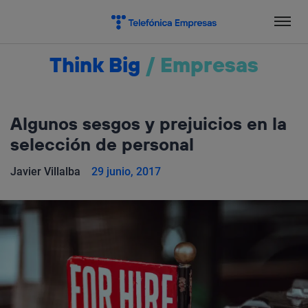
Salta
el
contenido
Think Big
/
Empresas
Algunos sesgos y prejuicios en la
selección de personal
Javier Villalba
29 junio, 2017