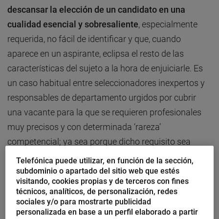
descansar la elección de un candidato en una
cualidad esencial y sobresaliente
, especialmente
requerida, no fácil de identificar y que, cuando
aparece en un aspirante, eclipsa el resto de las
características del sujeto a la hora de enjuiciarle. Es
un caso habitual entre seleccionadores inexpertos y
responsables de departamento urgidos por cubrir
una vacante para la que se requieren profesionales
muy precisos y con determinada ‘rareza’
competencial; ya sea porque dicho requisito sea
inhabitual, o sea muy preciso o muy técnico, o porque
Telefónica puede utilizar, en función de la sección,
tal característica presente cierta carestía en el
subdominio o apartado del sitio web que estés
visitando, cookies propias y de terceros con fines
mercado, o porque se trate de una cualidad novedosa
técnicos, analíticos, de personalización, redes
o muy emergente todavía en posesión de pocos
sociales y/o para mostrarte publicidad
personalizada en base a un perfil elaborado a partir
profesionales.