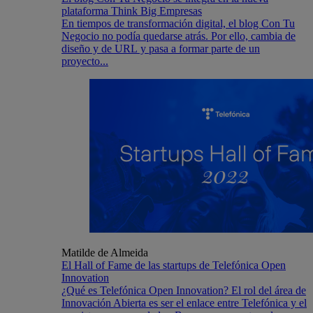
plataforma Think Big Empresas
En tiempos de transformación digital, el blog Con Tu
Negocio no podía quedarse atrás. Por ello, cambia de
diseño y de URL y pasa a formar parte de un
proyecto...
Matilde de Almeida
El Hall of Fame de las startups de Telefónica Open
Innovation
¿Qué es Telefónica Open Innovation? El rol del área de
Innovación Abierta es ser el enlace entre Telefónica y el