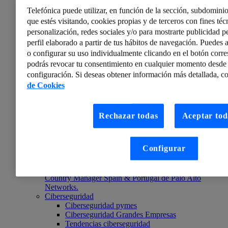
aplicaciones para gestión de pagos en peajes.
Telefónica puede utilizar, en función de la sección, subdominio
que estés visitando, cookies propias y de terceros con fines técn
personalización, redes sociales y/o para mostrarte publicidad p
perfil elaborado a partir de tus hábitos de navegación. Puedes a
o configurar su uso individualmente clicando en el botón corr
podrás revocar tu consentimiento en cualquier momento desde 
configuración. Si deseas obtener información más detallada, co
de Cookies
Rechazar todas
Aceptar tod
ElevenPaths
Configurar
ElevenPaths Radio – 1×14 Entrevista a Tony Hadzima
En esta nueva entrevista de nuestros podcast:
ElevenPaths Radio, hablamos con Tony Hadzima,
Country Manager Spain & Portugal de Palo Alto
Networks.
Ciberseguridad
Ciberseguridad pymes
Ciberseguridad Grandes Empresas
Tendencias ciberseguridad