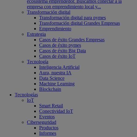
ecosistema emprendedor. Buscamos conectar a la
empresa con emprendimiento local y...
Transformación digital
Transformación digital para pymes
Transformación digital Grandes Empresas
Emprendimiento
Estrategia
Casos de éxito Grandes Empresas
Casos de éxito pymes
Casos de éxito Big Data
Casos de éxito IoT
Tecnología
Inteligencia Artificial
Aura, nuestra IA
Data Science
Machine Learning
Blockchain
Tecnologías
IoT
Smart Retail
Conectividad IoT
Eventos
Ciberseguridad
Productos
Informes