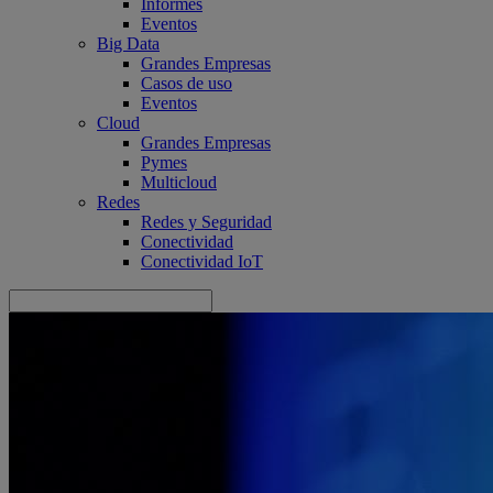
Informes
Eventos
Big Data
Grandes Empresas
Casos de uso
Eventos
Cloud
Grandes Empresas
Pymes
Multicloud
Redes
Redes y Seguridad
Conectividad
Conectividad IoT