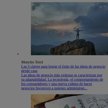
Moncho Terol
Las 5 claves para lograr el éxito de las ideas de negocio
desde casa
Las ideas de negocio más exitosas se caracterizan por
su adaptabilidad. La tecnología, el comportamiento de
los consumidores y una nueva cultura de hacer
negocios favorecen a quienes administran...