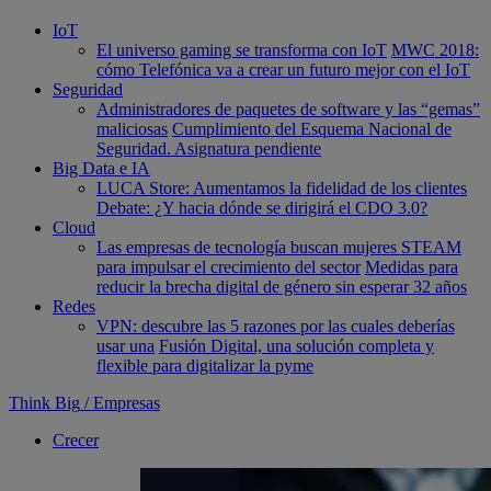
IoT
El universo gaming se transforma con IoT
MWC 2018:
cómo Telefónica va a crear un futuro mejor con el IoT
Seguridad
Administradores de paquetes de software y las “gemas”
maliciosas
Cumplimiento del Esquema Nacional de
Seguridad. Asignatura pendiente
Big Data e IA
LUCA Store: Aumentamos la fidelidad de los clientes
Debate: ¿Y hacia dónde se dirigirá el CDO 3.0?
Cloud
Las empresas de tecnología buscan mujeres STEAM
para impulsar el crecimiento del sector
Medidas para
reducir la brecha digital de género sin esperar 32 años
Redes
VPN: descubre las 5 razones por las cuales deberías
usar una
Fusión Digital, una solución completa y
flexible para digitalizar la pyme
Think Big
/
Empresas
Crecer