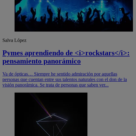
Salva López
Pymes aprendiendo de <i>rockstars</i>:
pensamiento panorámico
Va de ópticas… Siempre he sentido admiración por aquellas
personas que cuentan entre sus talentos naturales con el don de la
visión panorámica. Se trata de personas que saben ver...