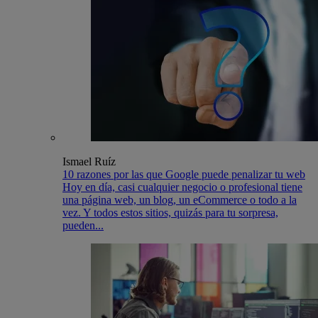
Ismael Ruíz
10 razones por las que Google puede penalizar tu web
Hoy en día, casi cualquier negocio o profesional tiene
una página web, un blog, un eCommerce o todo a la
vez. Y todos estos sitios, quizás para tu sorpresa,
pueden...