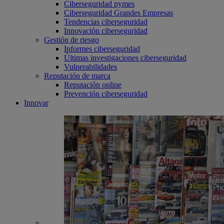
Ciberseguridad pymes
Ciberseguridad Grandes Empresas
Tendencias ciberseguridad
Innovación ciberseguridad
Gestión de riesgo
Informes ciberseguridad
Últimas investigaciones ciberseguridad
Vulnerabilidades
Reputación de marca
Reputación online
Prevención ciberseguridad
Innovar