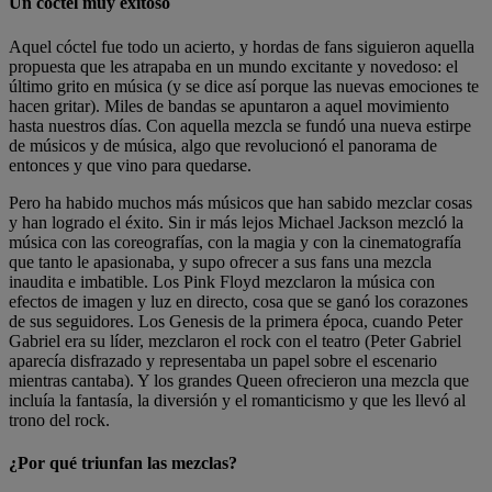
Un cóctel muy exitoso
Aquel cóctel fue todo un acierto, y hordas de fans siguieron aquella
propuesta que les atrapaba en un mundo excitante y novedoso: el
último grito en música (y se dice así porque las nuevas emociones te
hacen gritar). Miles de bandas se apuntaron a aquel movimiento
hasta nuestros días. Con aquella mezcla se fundó una nueva estirpe
de músicos y de música, algo que revolucionó el panorama de
entonces y que vino para quedarse.
Pero ha habido muchos más músicos que han sabido mezclar cosas
y han logrado el éxito. Sin ir más lejos Michael Jackson mezcló la
música con las coreografías, con la magia y con la cinematografía
que tanto le apasionaba, y supo ofrecer a sus fans una mezcla
inaudita e imbatible. Los Pink Floyd mezclaron la música con
efectos de imagen y luz en directo, cosa que se ganó los corazones
de sus seguidores. Los Genesis de la primera época, cuando Peter
Gabriel era su líder, mezclaron el rock con el teatro (Peter Gabriel
aparecía disfrazado y representaba un papel sobre el escenario
mientras cantaba). Y los grandes Queen ofrecieron una mezcla que
incluía la fantasía, la diversión y el romanticismo y que les llevó al
trono del rock.
¿Por qué triunfan las mezclas?