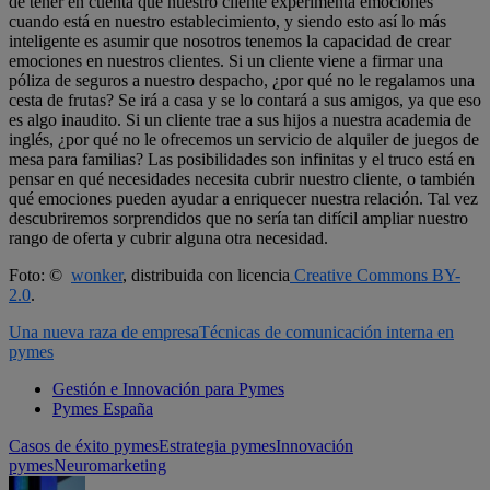
de tener en cuenta que nuestro cliente experimenta emociones
cuando está en nuestro establecimiento, y siendo esto así lo más
inteligente es asumir que nosotros tenemos la capacidad de crear
emociones en nuestros clientes. Si un cliente viene a firmar una
póliza de seguros a nuestro despacho, ¿por qué no le regalamos una
cesta de frutas? Se irá a casa y se lo contará a sus amigos, ya que eso
es algo inaudito. Si un cliente trae a sus hijos a nuestra academia de
inglés, ¿por qué no le ofrecemos un servicio de alquiler de juegos de
mesa para familias? Las posibilidades son infinitas y el truco está en
pensar en qué necesidades necesita cubrir nuestro cliente, o también
qué emociones pueden ayudar a enriquecer nuestra relación. Tal vez
descubriremos sorprendidos que no sería tan difícil ampliar nuestro
rango de oferta y cubrir alguna otra necesidad.
Foto: ©
wonker
, distribuida con licencia
Creative Commons BY-
2.0
.
Una nueva raza de empresa
Técnicas de comunicación interna en
pymes
Gestión e Innovación para Pymes
Pymes España
Casos de éxito pymes
Estrategia pymes
Innovación
pymes
Neuromarketing