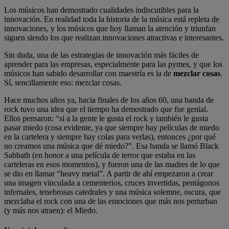
Los músicos han demostrado cualidades indiscutibles para la
innovación. En realidad toda la historia de la música está repleta de
innovaciones, y los músicos que hoy llaman la atención y triunfan
siguen siendo los que realizan innovaciones atractivas e interesantes.
Sin duda, una de las estrategias de innovación más fáciles de
aprender para las empresas, especialmente para las pymes, y que los
músicos han sabido desarrollar con maestría es la de
mezclar cosas
.
Sí, sencillamente eso: mezclar cosas.
Hace muchos años ya, hacia finales de los años 60, una banda de
rock tuvo una idea que el tiempo ha demostrado que fue genial.
Ellos pensaron: “si a la gente le gusta el rock y también le gusta
pasar miedo (cosa evidente, ya que siempre hay películas de miedo
en la cartelera y siempre hay colas para verlas), entonces ¿por qué
no creamos una música que dé miedo?”. Esa banda se llamó Black
Sabbath (en honor a una película de terror que estaba en las
carteleras en esos momentos), y fueron una de las madres de lo que
se dio en llamar “heavy metal”. A partir de ahí empezaron a crear
una imagen vinculada a cementerios, cruces invertidas, pentágonos
infernales, tenebrosas catedrales y una música solemne, oscura, que
mezclaba el rock con una de las emociones que más nos perturban
(y más nos atraen): el Miedo.