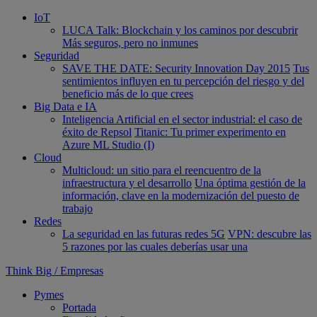
IoT
LUCA Talk: Blockchain y los caminos por descubrir
Más seguros, pero no inmunes
Seguridad
SAVE THE DATE: Security Innovation Day 2015
Tus
sentimientos influyen en tu percepción del riesgo y del
beneficio más de lo que crees
Big Data e IA
Inteligencia Artificial en el sector industrial: el caso de
éxito de Repsol
Titanic: Tu primer experimento en
Azure ML Studio (I)
Cloud
Multicloud: un sitio para el reencuentro de la
infraestructura y el desarrollo
Una óptima gestión de la
información, clave en la modernización del puesto de
trabajo
Redes
La seguridad en las futuras redes 5G
VPN: descubre las
5 razones por las cuales deberías usar una
Think Big
/
Empresas
Pymes
Portada