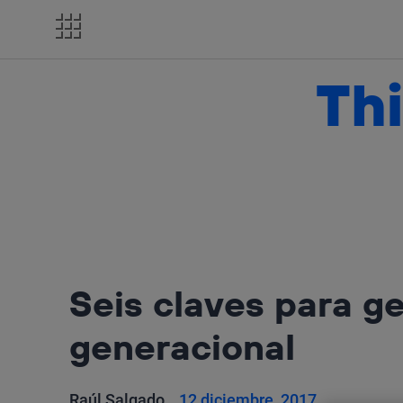
Salta
el
contenido
Thi
Seis claves para ge
generacional
Raúl Salgado
12 diciembre, 2017