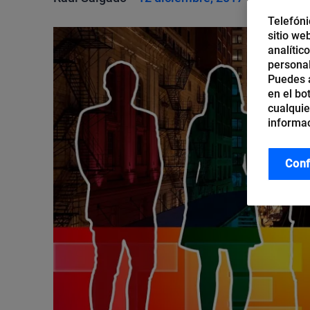
Telefóni
sitio we
analític
personal
Puedes a
en el bo
cualquie
informac
Conf