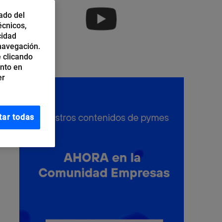
ado del
écnicos,
cidad
 navegación.
 clicando
ento en
er
tar todas