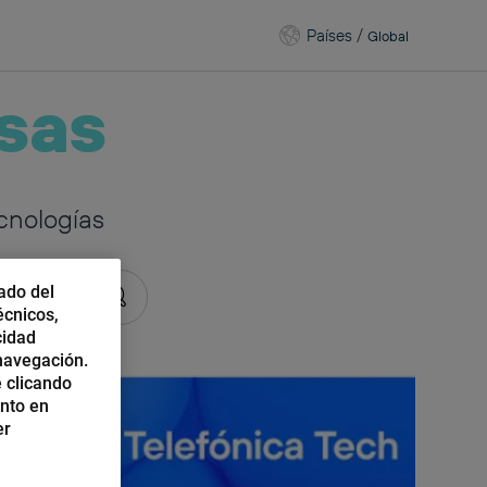
Países
/
Global
sas
cnologías
ado del
écnicos,
cidad
 navegación.
 clicando
ento en
er