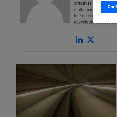
directivas en la Unive
Conf
multinacionales. Ha si
Internacional
. Es licen
Associated Certified Co