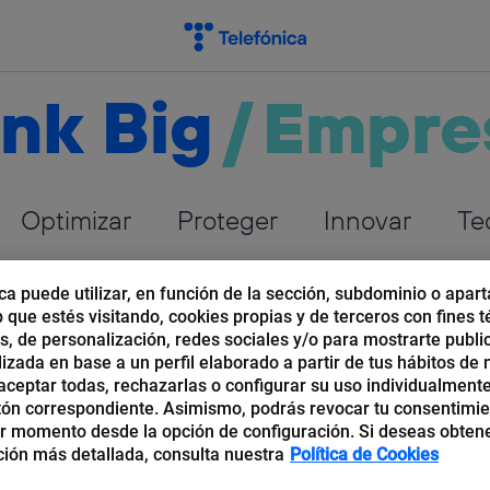
nk Big
/
Empre
Optimizar
Proteger
Innovar
Te
ca puede utilizar, en función de la sección, subdominio o apart
b que estés visitando, cookies propias y de terceros con fines t
os, de personalización, redes sociales y/o para mostrarte publi
izada en base a un perfil elaborado a partir de tus hábitos de
la
ceptar todas, rechazarlas o configurar su uso individualmente
tón correspondiente. Asimismo, podrás revocar tu consentimi
r momento desde la opción de configuración. Si deseas obten
cutivo y socia-directora de
Strategia Coaching and
ión más detallada, consulta nuestra
Política de Cookies
tants
. Experta y profesora de desarrollo de habilidades