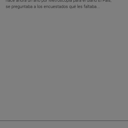
hace ahora un año por Metroscopia para el diario El País,
se preguntaba a los encuestados qué les faltaba...