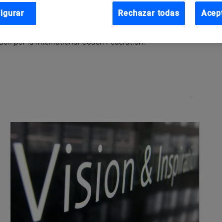
rsidad Camilo José Cela, asesora tanto a pymes como a
igurar
Rechazar todas
Acep
do miembro del comité de dirección de
MRW
ciada en Historia por la
UAM
, MBA por el
IADE
y
ach por la International Coach Federation.