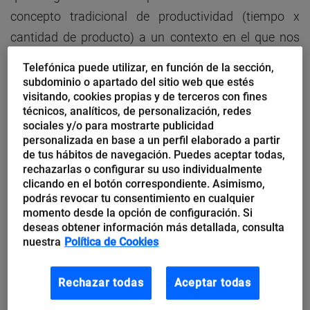
concepto tradicional de productividad (tiempo x
cantidad de producto) a un contexto en el que nos
toca trabajar con otra cosa menos tangible:
el
Telefónica puede utilizar, en función de la sección,
conocimiento
. Somos gestores de conocimiento e
subdominio o apartado del sitio web que estés
visitando, cookies propias y de terceros con fines
información. Ahora más que nunca debemos
técnicos, analíticos, de personalización, redes
gestionar nuestras acciones, porque son
sociales y/o para mostrarte publicidad
personalizada en base a un perfil elaborado a partir
determinantes para alcanzar nuestros objetivos.
de tus hábitos de navegación. Puedes aceptar todas,
rechazarlas o configurar su uso individualmente
Gestionar el tiempo es una habilidad clave tanto en
clicando en el botón correspondiente. Asimismo,
podrás revocar tu consentimiento en cualquier
el ámbito laboral como en el personal
momento desde la opción de configuración. Si
deseas obtener información más detallada, consulta
Si aceptamos, como dice Mario Alonso Puig en su
nuestra
Política de Cookies
libro “Vivir es un asunto urgente”, que “donde pongas
tu tiempo estás poniendo tu vida”, aceptaremos
Rechazar todas
Aceptar todas
también que el incremento de nuestra productividad