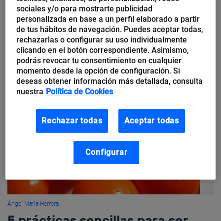
sociales y/o para mostrarte publicidad
personalizada en base a un perfil elaborado a partir
Todos estamos cansados de escuchar que el estrés es una de
de tus hábitos de navegación. Puedes aceptar todas,
las enfermedades crónicas en nuestra sociedad, y de leer
rechazarlas o configurar su uso individualmente
sesudos consejos de psicólogos que nos recomiendan reducir
clicando en el botón correspondiente. Asimismo,
nuestro...
podrás revocar tu consentimiento en cualquier
momento desde la opción de configuración. Si
deseas obtener información más detallada, consulta
nuestra
Política de Cookies
Rechazar todas
Aceptar todas
Configurar
Ángel María Herrera
5 prácticas sencillas para ser