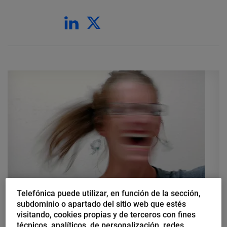
Ángel María Herrera
Telefónica puede utilizar, en función de la sección,
subdominio o apartado del sitio web que estés
5 consejos para desterrar el
visitando, cookies propias y de terceros con fines
estrés de la gestión empresarial
técnicos, analíticos, de personalización, redes