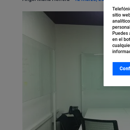
Telefóni
sitio we
analític
personal
Puedes a
en el bo
cualquie
informac
Conf