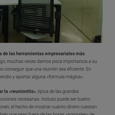
a de las herramientas empresariales más
go, muchas veces damos poca importancia a su
o conseguir que una reunión sea eficiente. En
pendio y aportar alguna «fórmula mágica».
ar la «reunionitis»
, típica de las grandes
euniones necesarias. Incluso puede ser bueno
uponen, el hecho de mostrar cuánto dinero cuestan
ién que sean fuera de las horas «normales» de