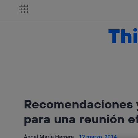
Salta
el
contenido
Thi
Recomendaciones y
para una reunión e
Ángel María Herrera
12 marzo, 2014