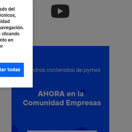
ado del
écnicos,
cidad
 navegación.
 clicando
ento en
er
tar todas