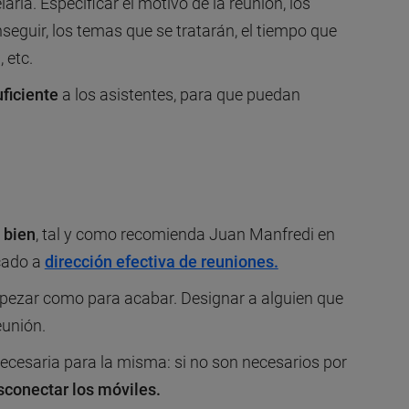
arla. Especificar el motivo de la reunión, los
eguir, los temas que se tratarán, el tiempo que
 etc.
ficiente
a los asistentes, para que puedan
a bien
, tal y como recomienda Juan Manfredi en
cado a
dirección efectiva de reuniones.
mpezar como para acabar. Designar a alguien que
eunión.
necesaria para la misma: si no son necesarios por
sconectar los móviles.