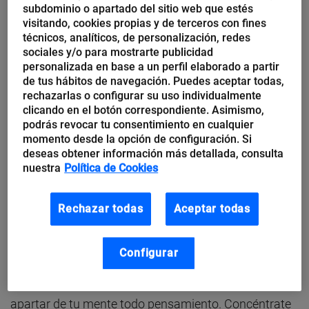
subdominio o apartado del sitio web que estés
visitando, cookies propias y de terceros con fines
2. Aquí y ahora, distingue lo importante.
Si mientras
técnicos, analíticos, de personalización, redes
sociales y/o para mostrarte publicidad
diseñas una estrategia de marketing estás haciendo
personalizada en base a un perfil elaborado a partir
mentalmente la lista de la compra, serás tan poco
de tus hábitos de navegación. Puedes aceptar todas,
rechazarlas o configurar su uso individualmente
productivo como si mientras cenas con tus amigos
clicando en el botón correspondiente. Asimismo,
intentas prepararte una ponencia para una reunión.
podrás revocar tu consentimiento en cualquier
momento desde la opción de configuración. Si
Procura ser consciente en cada momento de lo que
deseas obtener información más detallada, consulta
haces, centrándote en el aquí y el ahora, y echando de
nuestra
Política de Cookies
tu mente todo lo que distraiga.
Rechazar todas
Aceptar todas
3. Pequeños momentos de meditación.
¿Has
probado alguna vez a meditar en el trabajo? Durante
Configurar
cinco minutos colócate en una posición cómoda,
cierra los ojos, respira profundamente y trata de
apartar de tu mente todo pensamiento. Concéntrate