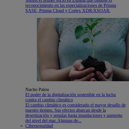
Somos el primer socio en España que obtiene el
reconocimiento en las especializaciones de Prisma
SASE, Prisma Cloud y Cortex XDR/XSOAR.
Nacho Palou
El poder de la digitalización sostenible en la lucha
contra el cambio climático
El cambio climático es considerado el mayor desafío de
nuestro tiempo. Sus efectos abarcan desde la
desertización y sequías hasta inundaciones y aumento
del nivel del mar. Algunas de...
Ciberseguridad