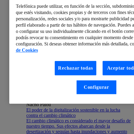
Telefónica Tech obtiene las especializaciones de SASE,
Telefónica puede utilizar, en función de la sección, subdominio
Cloud y Cortex de Palo Alto Networks
Somos el primer socio en España que obtiene el
que estés visitando, cookies propias y de terceros con fines técn
reconocimiento en las especializaciones de Prisma
personalización, redes sociales y/o para mostrarte publicidad p
SASE, Prisma Cloud y Cortex XDR/XSOAR.
perfil elaborado a partir de tus hábitos de navegación. Puedes a
o configurar su uso individualmente clicando en el botón corr
podrás revocar tu consentimiento en cualquier momento desde 
configuración. Si deseas obtener información más detallada, co
de Cookies
Rechazar todas
Aceptar tod
Configurar
Nacho Palou
El poder de la digitalización sostenible en la lucha
contra el cambio climático
El cambio climático es considerado el mayor desafío de
nuestro tiempo. Sus efectos abarcan desde la
desertización y sequías hasta inundaciones y aumento