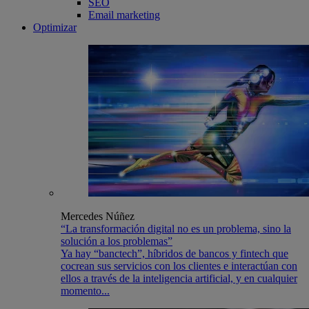
SEO
Email marketing
Optimizar
Mercedes Núñez
“La transformación digital no es un problema, sino la
solución a los problemas”
Ya hay “banctech”, híbridos de bancos y fintech que
cocrean sus servicios con los clientes e interactúan con
ellos a través de la inteligencia artificial, y en cualquier
momento...