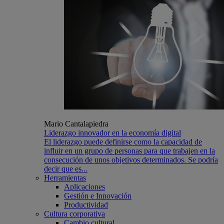
Mario Cantalapiedra
Liderazgo innovador en la economía digital
El liderazgo puede definirse como la capacidad de
influir en un grupo de personas para que trabajen en la
consecución de unos objetivos determinados. Se podría
decir que es...
Herramientas
Aplicaciones
Gestión e Innovación
Productividad
Cultura corporativa
Cambio cultural