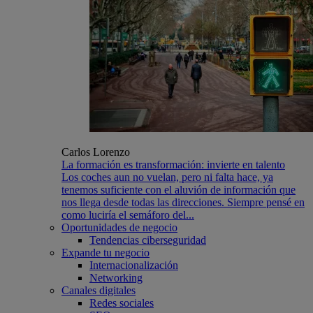
Carlos Lorenzo
La formación es transformación: invierte en talento
Los coches aun no vuelan, pero ni falta hace, ya
tenemos suficiente con el aluvión de información que
nos llega desde todas las direcciones. Siempre pensé en
como luciría el semáforo del...
Oportunidades de negocio
Tendencias ciberseguridad
Expande tu negocio
Internacionalización
Networking
Canales digitales
Redes sociales