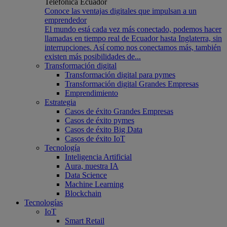
Telefónica Ecuador
Conoce las ventajas digitales que impulsan a un
emprendedor
El mundo está cada vez más conectado, podemos hacer
llamadas en tiempo real de Ecuador hasta Inglaterra, sin
interrupciones. Así como nos conectamos más, también
existen más posibilidades de...
Transformación digital
Transformación digital para pymes
Transformación digital Grandes Empresas
Emprendimiento
Estrategia
Casos de éxito Grandes Empresas
Casos de éxito pymes
Casos de éxito Big Data
Casos de éxito IoT
Tecnología
Inteligencia Artificial
Aura, nuestra IA
Data Science
Machine Learning
Blockchain
Tecnologías
IoT
Smart Retail