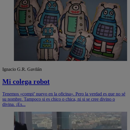
Ignacio G.R. Gavilán
Mi colega robot
Tenemos «compi’ nuevo en la oficina». Pero la verdad es que no sé
su nombre. Tampoco si es chico o chica, ni si se cree divino o
divina. ¡Es...