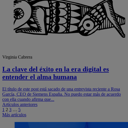
Virginia Cabrera
La clave del éxito en la era digital es
entender el alma humana
El título de este post está sacado de una entrevista reciente a Rosa
García, CEO de Siemens España. No puedo estar más de acuerdo
con ella cuando afirma que...
Navegación
Artículos anteriores
1
2
3
…
5
de
Más artículos
entradas