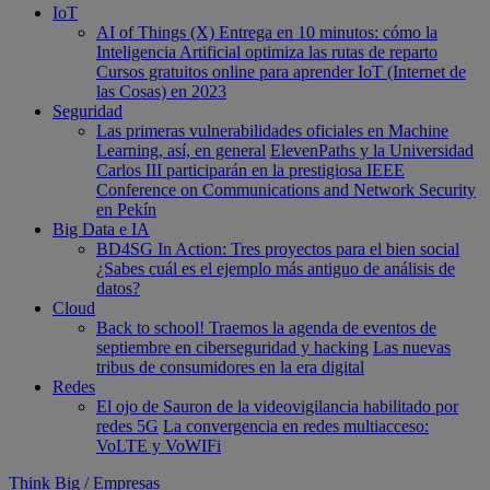
IoT
AI of Things (X) Entrega en 10 minutos: cómo la
Inteligencia Artificial optimiza las rutas de reparto
Cursos gratuitos online para aprender IoT (Internet de
las Cosas) en 2023
Seguridad
Las primeras vulnerabilidades oficiales en Machine
Learning, así, en general
ElevenPaths y la Universidad
Carlos III participarán en la prestigiosa IEEE
Conference on Communications and Network Security
en Pekín
Big Data e IA
BD4SG In Action: Tres proyectos para el bien social
¿Sabes cuál es el ejemplo más antiguo de análisis de
datos?
Cloud
Back to school! Traemos la agenda de eventos de
septiembre en ciberseguridad y hacking
Las nuevas
tribus de consumidores en la era digital
Redes
El ojo de Sauron de la videovigilancia habilitado por
redes 5G
La convergencia en redes multiacceso:
VoLTE y VoWIFi
Think Big
/
Empresas