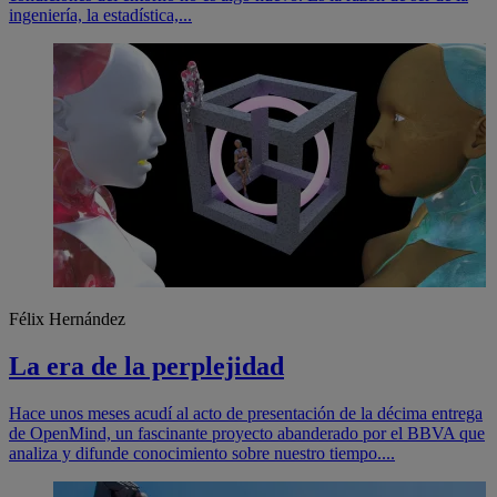
ingeniería, la estadística,...
Félix Hernández
La era de la perplejidad
Hace unos meses acudí al acto de presentación de la décima entrega
de OpenMind, un fascinante proyecto abanderado por el BBVA que
analiza y difunde conocimiento sobre nuestro tiempo....