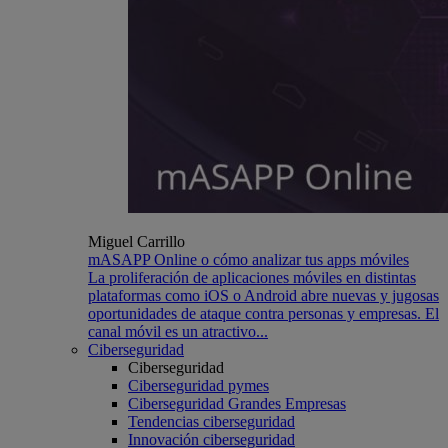
Miguel Carrillo
mASAPP Online o cómo analizar tus apps móviles
La proliferación de aplicaciones móviles en distintas
plataformas como iOS o Android abre nuevas y jugosas
oportunidades de ataque contra personas y empresas. El
canal móvil es un atractivo...
Ciberseguridad
Ciberseguridad
Ciberseguridad pymes
Ciberseguridad Grandes Empresas
Tendencias ciberseguridad
Innovación ciberseguridad