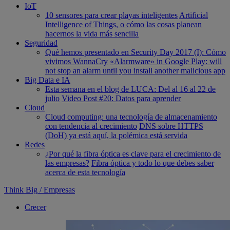
IoT
10 sensores para crear playas inteligentes
Artificial
Intelligence of Things, o cómo las cosas planean
hacernos la vida más sencilla
Seguridad
Qué hemos presentado en Security Day 2017 (I): Cómo
vivimos WannaCry
«Alarmware» in Google Play: will
not stop an alarm until you install another malicious app
Big Data e IA
Esta semana en el blog de LUCA: Del al 16 al 22 de
julio
Video Post #20: Datos para aprender
Cloud
Cloud computing: una tecnología de almacenamiento
con tendencia al crecimiento
DNS sobre HTTPS
(DoH) ya está aquí, la polémica está servida
Redes
¿Por qué la fibra óptica es clave para el crecimiento de
las empresas?
Fibra óptica y todo lo que debes saber
acerca de esta tecnología
Think Big
/
Empresas
Crecer