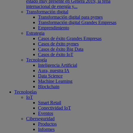
estado muy presente en Genera 2019, la feria
internacional de energía y...
Transformación digital
Transformación digital para pymes
Transformación digital Grandes Empresas
Emprendimiento
Estrategia
Casos de éxito Grandes Empresas
Casos de éxito pymes
Casos de éxito Big Data
Casos de éxito IoT
Tecnología
Inteligencia Artificial
Aura, nuestra IA
Data Science
Machine Learning
Blockchain
Tecnologías
IoT
Smart Retail
Conectividad IoT
Eventos
Ciberseguridad
Productos
Informes