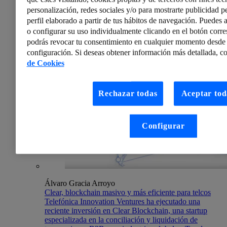
Financiación
personalización, redes sociales y/o para mostrarte publicidad p
Fiscalidad
perfil elaborado a partir de tus hábitos de navegación. Puedes a
Finanzas
o configurar su uso individualmente clicando en el botón corr
Contabilidad
podrás revocar tu consentimiento en cualquier momento desde 
Proteger
configuración. Si deseas obtener información más detallada, co
de Cookies
Rechazar todas
Aceptar tod
Configurar
Álvaro Gracia Arroyo
Clear, blockchain masivo y más eficiente para telcos
Telefónica Innovation Ventures ha ejecutado una
reciente inversión en Clear Blockchain, una startup
especializada en la conciliación y liquidación de