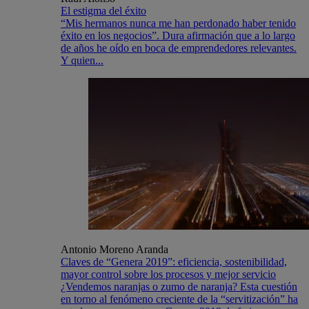
El estigma del éxito
“Mis hermanos nunca me han perdonado haber tenido
éxito en los negocios”. Dura afirmación que a lo largo
de años he oído en boca de emprendedores relevantes.
Y quien...
Antonio Moreno Aranda
Claves de “Genera 2019”: eficiencia, sostenibilidad,
mayor control sobre los procesos y mejor servicio
¿Vendemos naranjas o zumo de naranja? Esta cuestión
en torno al fenómeno creciente de la “servitización” ha