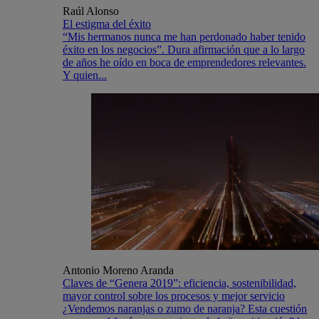
Raúl Alonso
El estigma del éxito
“Mis hermanos nunca me han perdonado haber tenido
éxito en los negocios”. Dura afirmación que a lo largo
de años he oído en boca de emprendedores relevantes.
Y quien...
Antonio Moreno Aranda
Claves de “Genera 2019”: eficiencia, sostenibilidad,
mayor control sobre los procesos y mejor servicio
¿Vendemos naranjas o zumo de naranja? Esta cuestión