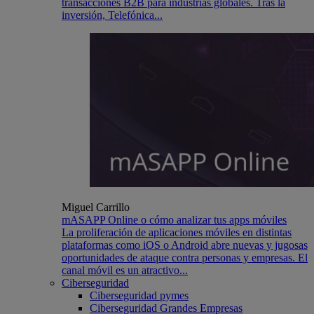
transacciones B2B para industrias globales. Tras la
inversión, Telefónica...
Miguel Carrillo
mASAPP Online o cómo analizar tus apps móviles
La proliferación de aplicaciones móviles en distintas
plataformas como iOS o Android abre nuevas y jugosas
oportunidades de ataque contra personas y empresas. El
canal móvil es un atractivo...
Ciberseguridad
Ciberseguridad pymes
Ciberseguridad Grandes Empresas