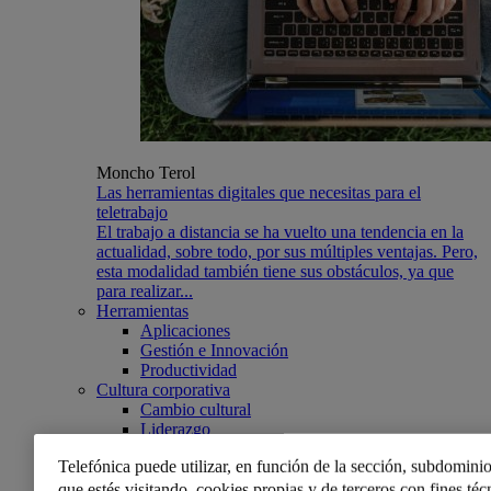
Moncho Terol
Las herramientas digitales que necesitas para el
teletrabajo
El trabajo a distancia se ha vuelto una tendencia en la
actualidad, sobre todo, por sus múltiples ventajas. Pero,
esta modalidad también tiene sus obstáculos, ya que
para realizar...
Herramientas
Aplicaciones
Gestión e Innovación
Productividad
Cultura corporativa
Cambio cultural
Liderazgo
Talento
Telefónica puede utilizar, en función de la sección, subdominio
Recursos Humanos
Fiscalidad y finanzas
que estés visitando, cookies propias y de terceros con fines técn