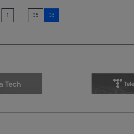
1
…
35
36