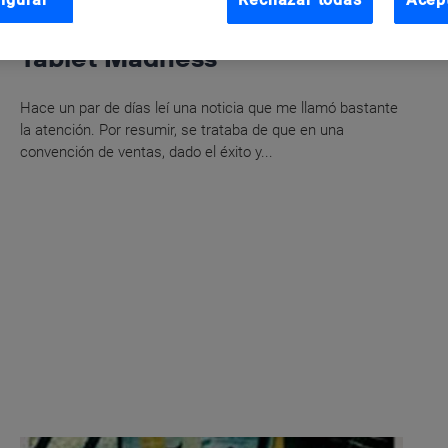
Juan Felix Beteta
Tablet Madness
Hace un par de días leí una noticia que me llamó bastante
la atención. Por resumir, se trataba de que en una
convención de ventas, dado el éxito y...