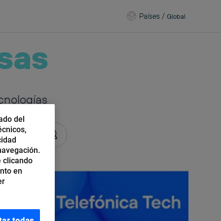
Países
/
Global
sas
cnologías
ado del
écnicos,
cidad
 navegación.
 clicando
ento en
er
tar todas