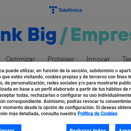
nk Big
/
Empre
Optimizar
Proteger
Innovar
Te
ca puede utilizar, en función de la sección, subdominio o apart
b que estés visitando, cookies propias y de terceros con fines t
os, de personalización, redes sociales y/o para mostrarte publi
izada en base a un perfil elaborado a partir de tus hábitos de
ceptar todas, rechazarlas o configurar su uso individualmente
tón correspondiente. Asimismo, podrás revocar tu consentimi
des Empresas
r momento desde la opción de configuración. Si deseas obten
ión más detallada, consulta nuestra
Política de Cookies
igurar
Rechazar todas
Acep