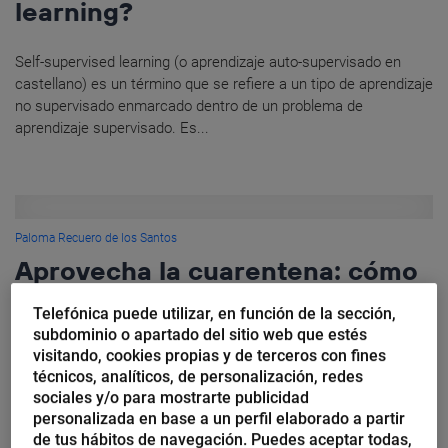
learning?
Self-supervised learning (o aprendizaje auto-supervisado en
castellano) es un término que se refiere a un tipo de aprendizaje
no supervisado enmarcado dentro de un problema de
aprendizaje supervisado. Es...
Paloma Recuero de los Santos
Aprovecha la cuarentena: cómo
usar algoritmos Deep Learning
Telefónica puede utilizar, en función de la sección,
en una aplicación sin ser experto
subdominio o apartado del sitio web que estés
visitando, cookies propias y de terceros con fines
técnicos, analíticos, de personalización, redes
Tercera semana, tercer reto. El de la semana pasada fue, no
sociales y/o para mostrarte publicidad
difícil, pero si un poco largo. Para compensar, y porque ya se va
personalizada en base a un perfil elaborado a partir
notando el peso de los...
de tus hábitos de navegación. Puedes aceptar todas,