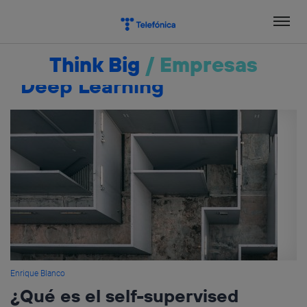
Salta
el
contenido
Think Big
/
Empresas
Deep Learning
Enrique Blanco
¿Qué es el self-supervised