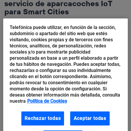
servicio de aparcacoches IoT
para Smart Cities
Estacionar nuestro vehículo es una de las tareas más
Telefónica puede utilizar, en función de la sección,
repetitivas y que más tiempo nos quita en nuestro día a día. De
subdominio o apartado del sitio web que estés
media, podemos llegar a estar hasta 106...
visitando, cookies propias y de terceros con fines
técnicos, analíticos, de personalización, redes
sociales y/o para mostrarte publicidad
personalizada en base a un perfil elaborado a partir
de tus hábitos de navegación. Puedes aceptar todas,
rechazarlas o configurar su uso individualmente
clicando en el botón correspondiente. Asimismo,
podrás revocar tu consentimiento en cualquier
momento desde la opción de configuración. Si
deseas obtener información más detallada, consulta
nuestra
Política de Cookies
Rechazar todas
Aceptar todas
María Cascajo Sastre