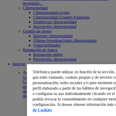
necesarias...
Ciberseguridad
Ciberseguridad pymes
Ciberseguridad Grandes Empresas
Tendencias ciberseguridad
Innovación ciberseguridad
Gestión de riesgo
Informes ciberseguridad
Últimas investigaciones ciberseguridad
Vulnerabilidades
Reputación de marca
Reputación online
Prevención ciberseguridad
Innovar
Telefónica puede utilizar, en función de la sección
Asunción Larrinaga
Grupo Soledad, la atención más dinámica a sus clientes
que estés visitando, cookies propias y de terceros co
Un centro de atención de llamadas para una empresa
personalización, redes sociales y/o para mostrarte 
puede ser la pasarela hacia el triunfo por donde
perfil elaborado a partir de tus hábitos de navegaci
discurre la satisfacción de sus clientes o el pozo negro
o configurar su uso individualmente clicando en e
donde se...
podrás revocar tu consentimiento en cualquier mom
configuración. Si deseas obtener información más d
de Cookies