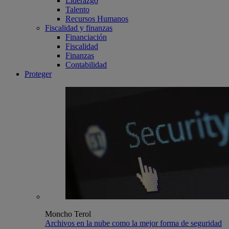
Liderazgo
Talento
Recursos Humanos
Fiscalidad y finanzas
Financiación
Fiscalidad
Finanzas
Contabilidad
Proteger
Moncho Terol
Archivos en la nube como la mejor forma de seguridad