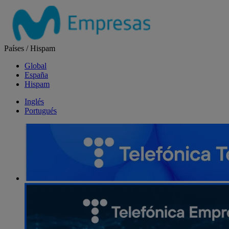
Salta
el
contenido
Países
/
Hispam
Global
España
Hispam
Inglés
Portugués