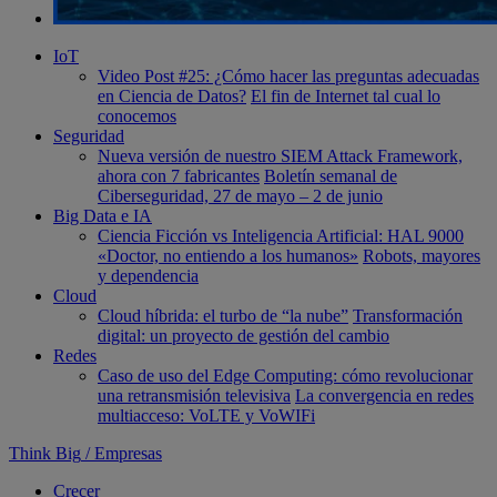
IoT
Video Post #25: ¿Cómo hacer las preguntas adecuadas
en Ciencia de Datos?
El fin de Internet tal cual lo
conocemos
Seguridad
Nueva versión de nuestro SIEM Attack Framework,
ahora con 7 fabricantes
Boletín semanal de
Ciberseguridad, 27 de mayo – 2 de junio
Big Data e IA
Ciencia Ficción vs Inteligencia Artificial: HAL 9000
«Doctor, no entiendo a los humanos»
Robots, mayores
y dependencia
Cloud
Cloud híbrida: el turbo de “la nube”
Transformación
digital: un proyecto de gestión del cambio
Redes
Caso de uso del Edge Computing: cómo revolucionar
una retransmisión televisiva
La convergencia en redes
multiacceso: VoLTE y VoWIFi
Think Big
/
Empresas
Crecer