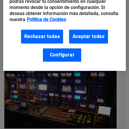
convocatoria para seleccionar y
podrás revocar tu consentimiento en cualquier
momento desde la opción de configuración. Si
acelerar 70 proyectos de
deseas obtener información más detallada, consulta
emprendimiento
nuestra
Política de Cookies
Telefónica Open Future lanza la primera Call Open Future
Rechazar todas
Aceptar todas
España 2020, en la que 9 Hubs de la red global Open Future
unen sus propuestas de impulso al emprendimiento...
Configurar