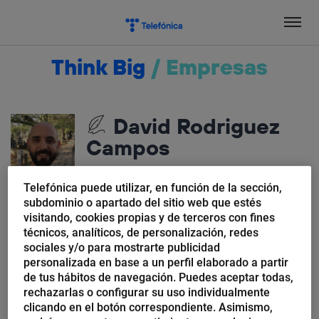
Salta
el
contenido
Think Big
/
Empresas
David Rodriguez
Campos
Telefónica puede utilizar, en función de la sección,
subdominio o apartado del sitio web que estés
visitando, cookies propias y de terceros con fines
técnicos, analíticos, de personalización, redes
sociales y/o para mostrarte publicidad
personalizada en base a un perfil elaborado a partir
de tus hábitos de navegación. Puedes aceptar todas,
David Rodriguez Campos
rechazarlas o configurar su uso individualmente
Telefónica Open Future abre
clicando en el botón correspondiente. Asimismo,