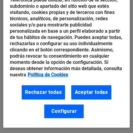
deben quedarse al margen. Tampoco la educación superior.
subdominio o apartado del sitio web que estés
Es...
visitando, cookies propias y de terceros con fines
técnicos, analíticos, de personalización, redes
sociales y/o para mostrarte publicidad
personalizada en base a un perfil elaborado a partir
de tus hábitos de navegación. Puedes aceptar todas,
rechazarlas o configurar su uso individualmente
clicando en el botón correspondiente. Asimismo,
podrás revocar tu consentimiento en cualquier
momento desde la opción de configuración. Si
deseas obtener información más detallada, consulta
nuestra
Política de Cookies
Rechazar todas
Aceptar todas
Ángel González de la Fuente
La transformación digital de la
Configurar
universidad, urgente este año