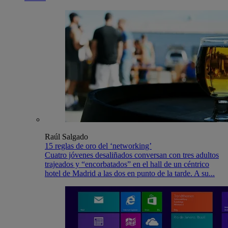
Raúl Salgado
15 reglas de oro del ‘networking’
Cuatro jóvenes desaliñados conversan con tres adultos
trajeados y “encorbatados” en el hall de un céntrico
hotel de Madrid a las dos en punto de la tarde. A su...