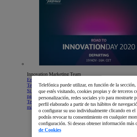
Innovation Marketing Team
Embárcate en un viaje a través de la innovación con
Telefónica puede utilizar, en función de la sección
Telefónica Innovation Day 2020
Si algo está claro es que la nueva normalidad ha llegado
que estés visitando, cookies propias y de terceros co
para quedarse. Entre todo este cambio, desde
personalización, redes sociales y/o para mostrarte 
Telefónica seguimos trabajando para hacer un mundo
perfil elaborado a partir de tus hábitos de navegaci
más humano conectando la...
o configurar su uso individualmente clicando en e
podrás revocar tu consentimiento en cualquier mom
configuración. Si deseas obtener información más d
de Cookies