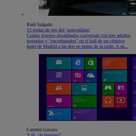
Raúl Salgado
15 reglas de oro del ‘networking’
Cuatro jóvenes desaliñados conversan con tres adultos
trajeados y “encorbatados” en el hall de un céntrico
hotel de Madrid a las dos en punto de la tarde. A su...
Carmen Gavara
Y tú, ¿te mueves?