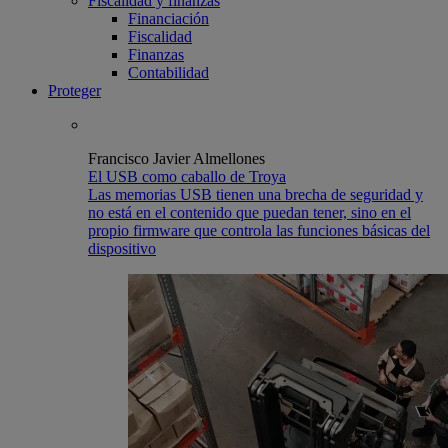
Fiscalidad y finanzas
Financiación
Fiscalidad
Finanzas
Contabilidad
Proteger
Francisco Javier Almellones
El USB como caballo de Troya
Las memorias USB tienen una brecha de seguridad y
no está en el contenido que puedan tener, sino en el
propio firmware que controla las funciones básicas del
dispositivo