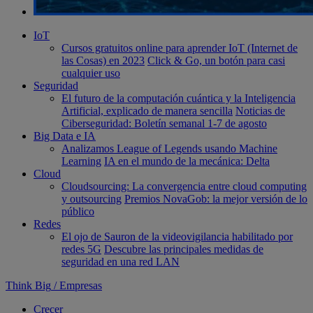
IoT
Cursos gratuitos online para aprender IoT (Internet de
las Cosas) en 2023
Click & Go, un botón para casi
cualquier uso
Seguridad
El futuro de la computación cuántica y la Inteligencia
Artificial, explicado de manera sencilla
Noticias de
Ciberseguridad: Boletín semanal 1-7 de agosto
Big Data e IA
Analizamos League of Legends usando Machine
Learning
IA en el mundo de la mecánica: Delta
Cloud
Cloudsourcing: La convergencia entre cloud computing
y outsourcing
Premios NovaGob: la mejor versión de lo
público
Redes
El ojo de Sauron de la videovigilancia habilitado por
redes 5G
Descubre las principales medidas de
seguridad en una red LAN
Think Big
/
Empresas
Crecer