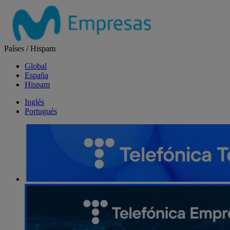
Salta
el
contenido
Países
/
Hispam
Global
España
Hispam
Inglés
Portugués