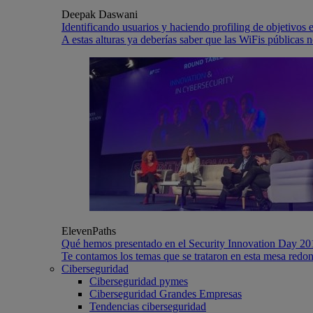
Deepak Daswani
Identificando usuarios y haciendo profiling de objetivos e
A estas alturas ya deberías saber que las WiFis públicas
ElevenPaths
Qué hemos presentado en el Security Innovation Day 201
Te contamos los temas que se trataron en esta mesa redo
Ciberseguridad
Ciberseguridad pymes
Ciberseguridad Grandes Empresas
Tendencias ciberseguridad