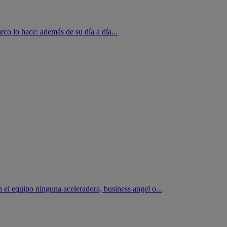
co lo hace: además de su día a día...
 el equipo ninguna aceleradora, business angel o...