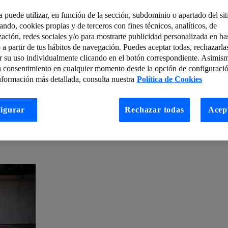
a puede utilizar, en función de la sección, subdominio o apartado del si
tando, cookies propias y de terceros con fines técnicos, analíticos, de
zación, redes sociales y/o para mostrarte publicidad personalizada en bas
mejor enfoque para tu proyecto de IA
Lenguajes de programación en la e
 a partir de tus hábitos de navegación. Puedes aceptar todas, rechazarla
r su uso individualmente clicando en el botón correspondiente. Asimis
cuestros de datos del Ransomware
Boletín semanal de ciberseguridad, 17
u consentimiento en cualquier momento desde la opción de configuració
nformación más detallada, consulta nuestra
Política de Cookies
tainability and what we should do about it
¿Qué son los Kite Cloud Con
ocio
Ciudades tecnológicas 5G: del concepto a los primeros casos de us
igurar
Rechazar todas
Acep
te los sistemas de monitoreo de red