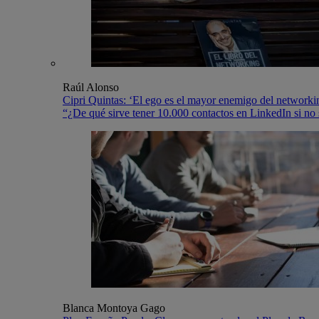
Raúl Alonso
Cipri Quintas: ‘El ego es el mayor enemigo del networki
“¿De qué sirve tener 10.000 contactos en LinkedIn si no 
Blanca Montoya Gago