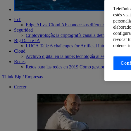
Telefónic
estés visi
IoT
personali
Edge AI vs. Cloud AI: conoce sus diferencias y elige el 
elaborado
Seguridad
configura
Criptovirología: la criptografía canalla detrás de los se
revocar t
Big Data e IA
obtener i
LUCA Talk: 6 challenges for Artificial Intelligence’s sus
Cloud
Archivo digital en la nube: tecnología al servicio del neg
Redes
Conf
Retos para las redes en 2019
Cómo gestionar correctamen
Think Big
/
Empresas
Crecer