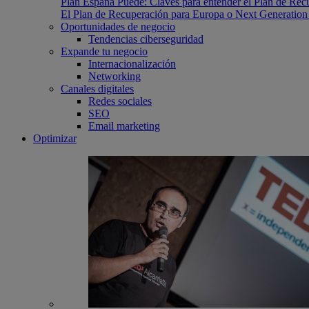
Plan España Puede: Claves para entender el Plan de Re
El Plan de Recuperación para Europa o Next Generation E
Oportunidades de negocio
Tendencias ciberseguridad
Expande tu negocio
Internacionalización
Networking
Canales digitales
Redes sociales
SEO
Email marketing
Optimizar