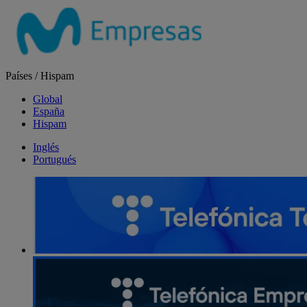
Salta
el
contenido
Países
/
Hispam
Global
España
Hispam
Inglés
Portugués