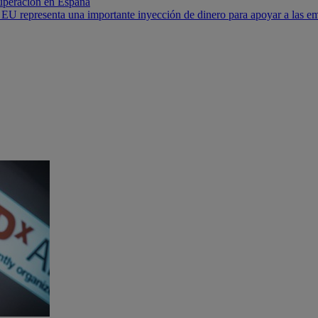
cuperación en España
U representa una importante inyección de dinero para apoyar a las empr