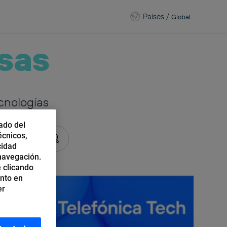
Países
/
Global
sas
cnologías
ado del
écnicos,
cidad
 navegación.
 clicando
ento en
er