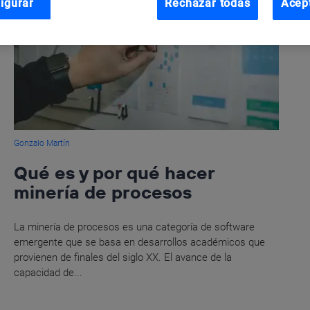
igurar
Rechazar todas
Acep
Gonzalo Martín
Qué es y por qué hacer
minería de procesos
La minería de procesos es una categoría de software
emergente que se basa en desarrollos académicos que
provienen de finales del siglo XX. El avance de la
capacidad de...