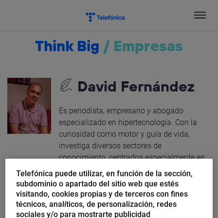
Salta
el
contenido
Think Big
/
Empresas
David Fernández
Es periodista, empresario y abogado
especializado en hipertecnología. Con la
curiosidad como motor y guía de vida,
investiga diversos sectores de
conocimiento, centrados especialmente en
la tecnología y en Internet. Como periodista,
Telefónica puede utilizar, en función de la sección,
colabora en diversos medios nacionales
subdominio o apartado del sitio web que estés
desde los años 90.
visitando, cookies propias y de terceros con fines
técnicos, analíticos, de personalización, redes
sociales y/o para mostrarte publicidad