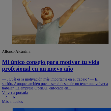
Alfonso Alcántara
Mi único consejo para motivar tu vida
profesional en un nuevo año
— ¿Cuál es la motivación más importante en el trabajo? — El
sueldo. Aunque también puede ser el deseo de no tener que volver a
trabajar. La empresa OpenAI, enfocada en...
Navegación
Volver a portada
1
2
…
6
de
Más artículos
entradas