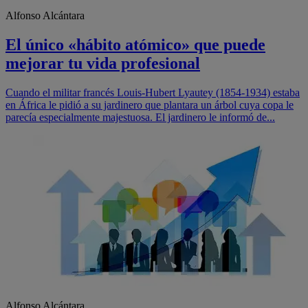
Alfonso Alcántara
El único «hábito atómico» que puede
mejorar tu vida profesional
Cuando el militar francés Louis-Hubert Lyautey (1854-1934) estaba
en África le pidió a su jardinero que plantara un árbol cuya copa le
parecía especialmente majestuosa. El jardinero le informó de...
Alfonso Alcántara