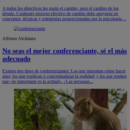
A todos los directivos les gusta el cambio, pero el cambio de los
demás. Cualquier proceso efectivo de cambio debe apoyarse en
conceptos, técnicas y estrategias proporcionadas por la psicología,...
Alfonso Alcántara
No seas el mejor conferenciante, sé el más
adecuado
Existen tres tipos de conferenciantes: Los que muestran cómo hacer
algo; los que explican o conceptualizan la realidad; y los que repiten
que «lo importante es la actitud». ¿Las personas...