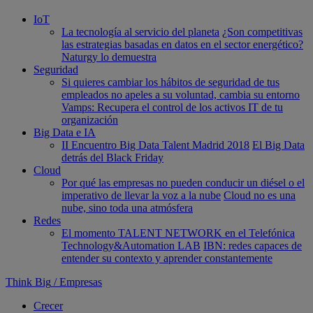
IoT
La tecnología al servicio del planeta
¿Son competitivas
las estrategias basadas en datos en el sector energético?
Naturgy lo demuestra
Seguridad
Si quieres cambiar los hábitos de seguridad de tus
empleados no apeles a su voluntad, cambia su entorno
Vamps: Recupera el control de los activos IT de tu
organización
Big Data e IA
II Encuentro Big Data Talent Madrid 2018
El Big Data
detrás del Black Friday
Cloud
Por qué las empresas no pueden conducir un diésel o el
imperativo de llevar la voz a la nube
Cloud no es una
nube, sino toda una atmósfera
Redes
El momento TALENT NETWORK en el Telefónica
Technology&Automation LAB
IBN: redes capaces de
entender su contexto y aprender constantemente
Think Big
/
Empresas
Crecer