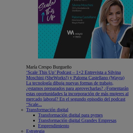
María Crespo Burgueño
‘Scale This Up’ Podcast – 1×2 Entrevista a Silvina
Moschini (SheWorks!) y Paloma Castellano (Wayra)
La tecnología dibuja nuevas formas de trabajo,
¿estamos preparados para aprovecharlas? ¿Fomentarán
estas oportunidades la incorporación de más mujeres al
mercado laboral? En el segundo episodio del podcast
“Scale...
Transformación digital
Transformación digital para pymes
Transformación digital Grandes Empresas
Emprendimiento
Estrategia