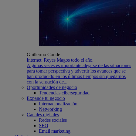
Guillermo Conde
Internet: Reyes Magos todo el año.
Algunas veces es importante alejarse de las situaciones
para tomar perspectiva y advertir los avances que se
han producido en los últimos tiempos sin quedarnos
con la sensación de...
Oportunidades de negocio
Tendencias ciberseguridad
Expande tu negocio
Internacionalización
Networking
Canales digitales
Redes sociales
SEO
Email marketing