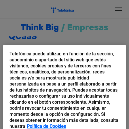
Salta
el
contenido
Think Big
/
Empresas
QCaaS
Telefónica puede utilizar, en función de la sección,
subdominio o apartado del sitio web que estés
visitando, cookies propias y de terceros con fines
técnicos, analíticos, de personalización, redes
sociales y/o para mostrarte publicidad
personalizada en base a un perfil elaborado a partir
de tus hábitos de navegación. Puedes aceptar todas,
rechazarlas o configurar su uso individualmente
clicando en el botón correspondiente. Asimismo,
podrás revocar tu consentimiento en cualquier
momento desde la opción de configuración. Si
Jorge A. Hernández
deseas obtener información más detallada, consulta
Computación cuántica como un
nuestra
Política de Cookies