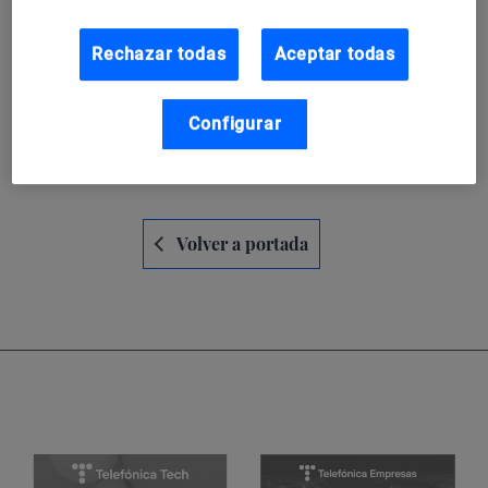
servicio (QCaaS): ¿el futuro del
cómputo?
Rechazar todas
Aceptar todas
Aunque la computación cuántica se suele ver como un
privilegio, por sus costos y dificultades logísticas, es una
Configurar
candidata para la nube.
Navegación
Volver a portada
de
entradas