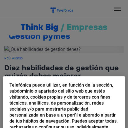
Salta
el
contenido
Think Big
/
Empresas
Gestión pymes
Raúl Alonso
Diez habilidades de gestión que
quizás debas mejorar
Telefónica puede utilizar, en función de la sección,
Cualquier época es buena para reflexionar sobre la marcha de
subdominio o apartado del sitio web que estés
tu trabajo o de tu empresa, y sobre las habilidades de gestión
visitando, cookies propias y de terceros con fines
que tienes o no. Si lo que...
técnicos, analíticos, de personalización, redes
sociales y/o para mostrarte publicidad
personalizada en base a un perfil elaborado a partir
de tus hábitos de navegación. Puedes aceptar todas,
rechazarlas o configurar su uso individualmente