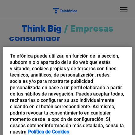
Salta
el
contenido
Think Big
/
Empresas
consumidor
Telefónica puede utilizar, en función de la sección,
subdominio o apartado del sitio web que estés
visitando, cookies propias y de terceros con fines
técnicos, analíticos, de personalización, redes
sociales y/o para mostrarte publicidad
personalizada en base a un perfil elaborado a partir
de tus hábitos de navegación. Puedes aceptar todas,
rechazarlas o configurar su uso individualmente
clicando en el botón correspondiente. Asimismo,
podrás revocar tu consentimiento en cualquier
momento desde la opción de configuración. Si
Jorge A. Hernández
deseas obtener información más detallada, consulta
El consumidor del 2025: ¿cómo
nuestra
Política de Cookies