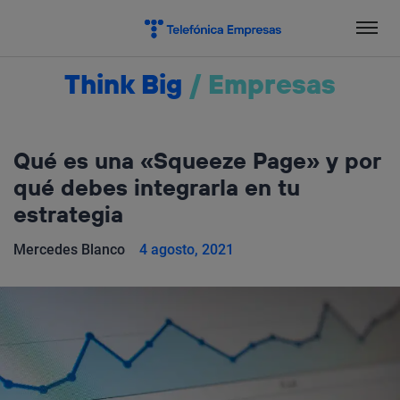
Salta
el
contenido
Think Big
/
Empresas
Qué es una «Squeeze Page» y por
qué debes integrarla en tu
estrategia
Mercedes Blanco
4 agosto, 2021