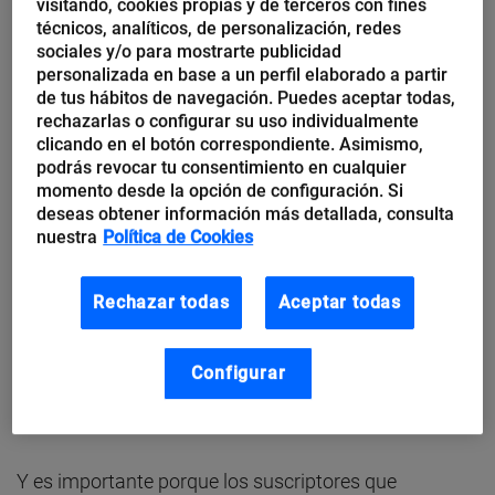
visitando, cookies propias y de terceros con fines
Squeeze Page, la herramienta perfecta
técnicos, analíticos, de personalización, redes
para la conversión
sociales y/o para mostrarte publicidad
personalizada en base a un perfil elaborado a partir
Seguro que has oído multitud de veces este término,
de tus hábitos de navegación. Puedes aceptar todas,
rechazarlas o configurar su uso individualmente
conversión. Es lo que quieres que haga el usuario en
clicando en el botón correspondiente. Asimismo,
tu web. Una descarga, un registro, una compra, un
podrás revocar tu consentimiento en cualquier
clic, etc. Y para conseguirlo, te aconsejo que utilices
momento desde la opción de configuración. Si
deseas obtener información más detallada, consulta
una Squeeze Page.
nuestra
Política de Cookies
Es una pieza fundamental en tu estrategia de
Rechazar todas
Aceptar todas
embudos y ciclos de productos. A ella diriges a tus
usuarios para descargar un
lead magnet
, por ejemplo.
Configurar
Es la página donde diriges a tus visitantes para
recoger
leads
.
Y es importante porque los suscriptores que