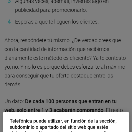
Algunas veces, además, inviertes algo en
publicidad para promocionarlo.
Esperas a que te lleguen los clientes.
Ahora, respóndete tú mismo. ¿De verdad crees que
con la cantidad de información que recibimos
diariamente este método es eficiente? Ya te contesto
yo, no. Y no lo es porque debes esforzarte al máximo
para conseguir que tu oferta destaque entre las
demás.
Un dato:
De cada 100 personas que entran en tu
web, solo entre 1 y 3 acabarán comprando
. El resto
no.
Telefónica puede utilizar, en función de la sección,
subdominio o apartado del sitio web que estés