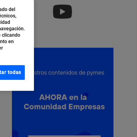
ado del
écnicos,
cidad
 navegación.
 clicando
ento en
er
tar todas