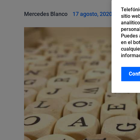
Telefóni
Mercedes Blanco
17 agosto, 2020
sitio we
analític
personal
Puedes a
en el bo
cualquie
informac
Conf