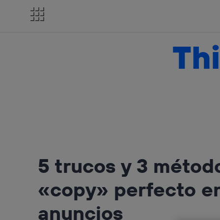
Salta
el
contenido
Thi
5 trucos y 3 método
«copy» perfecto e
anuncios