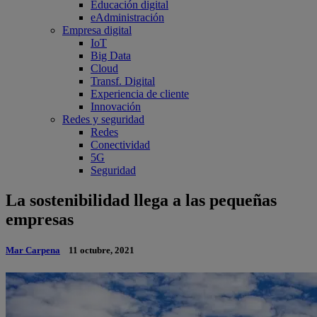
Educación digital
eAdministración
Empresa digital
IoT
Big Data
Cloud
Transf. Digital
Experiencia de cliente
Innovación
Redes y seguridad
Redes
Conectividad
5G
Seguridad
La sostenibilidad llega a las pequeñas
empresas
Mar Carpena
11 octubre, 2021