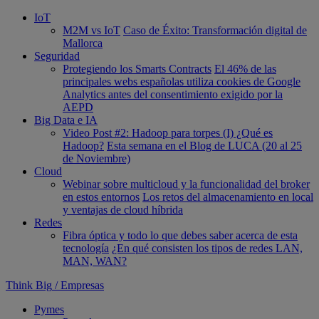
IoT
M2M vs IoT
Caso de Éxito: Transformación digital de
Mallorca
Seguridad
Protegiendo los Smarts Contracts
El 46% de las
principales webs españolas utiliza cookies de Google
Analytics antes del consentimiento exigido por la
AEPD
Big Data e IA
Video Post #2: Hadoop para torpes (I) ¿Qué es
Hadoop?
Esta semana en el Blog de LUCA (20 al 25
de Noviembre)
Cloud
Webinar sobre multicloud y la funcionalidad del broker
en estos entornos
Los retos del almacenamiento en local
y ventajas de cloud híbrida
Redes
Fibra óptica y todo lo que debes saber acerca de esta
tecnología
¿En qué consisten los tipos de redes LAN,
MAN, WAN?
Think Big
/
Empresas
Pymes