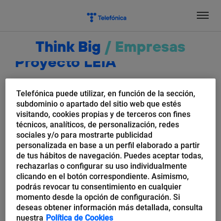
Salta
el
contenido
Think Big
/
Empresas
Proyecto LEIA
Telefónica puede utilizar, en función de la sección,
subdominio o apartado del sitio web que estés
visitando, cookies propias y de terceros con fines
técnicos, analíticos, de personalización, redes
sociales y/o para mostrarte publicidad
personalizada en base a un perfil elaborado a partir
de tus hábitos de navegación. Puedes aceptar todas,
rechazarlas o configurar su uso individualmente
clicando en el botón correspondiente. Asimismo,
podrás revocar tu consentimiento en cualquier
momento desde la opción de configuración. Si
Miryam Artigas
deseas obtener información más detallada, consulta
Lengua española e Inteligencia
nuestra
Política de Cookies