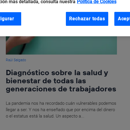
ión más detallada, consulta nuestra
Política de Cookies
igurar
Rechazar todas
Acep
Raúl Salgado
Diagnóstico sobre la salud y
bienestar de todas las
generaciones de trabajadores
La pandemia nos ha recordado cuán vulnerables podemos
llegar a ser. Y nos ha enseñado que por encima del dinero
o el estatus está la salud. Un aspecto a...