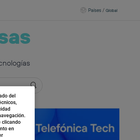
Países
/
Global
sas
cnologías
ado del
écnicos,
cidad
 navegación.
 clicando
ento en
er