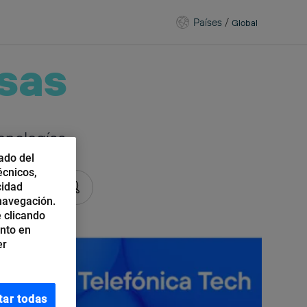
Países
/
Global
sas
cnologías
ado del
écnicos,
cidad
 navegación.
 clicando
ento en
er
tar todas