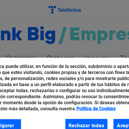
nk Big
/
Empre
Optimizar
Proteger
Innovar
Te
ca puede utilizar, en función de la sección, subdominio o apart
b que estés visitando, cookies propias y de terceros con fines t
os, de personalización, redes sociales y/o para mostrarte publi
izada en base a un perfil elaborado a partir de tus hábitos de
ceptar todas, rechazarlas o configurar su uso individualmente
tón correspondiente. Asimismo, podrás revocar tu consentimi
r momento desde la opción de configuración. Si deseas obten
ión más detallada, consulta nuestra
Política de Cookies
igurar
Rechazar todas
Acep