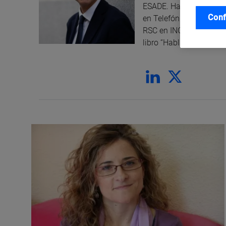
ESADE. Ha trabajado c
Conf
en Telefónica y actual
RSC en ING Direct. Es p
libro “Hablar en públic