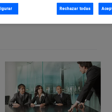
omo gerente de Comunicación y Marketing Relacional
igurar
Rechazar todas
Acep
mente trabaja como director de Comunicación, RRPP y
rofesor asociado en el
Instituto de Empresa
y autor del
o en una semana”.