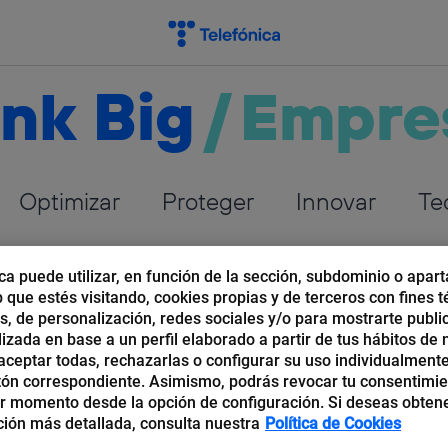
nk Big
/
Empre
Optimizar
Proteger
Innovar
Te
ca puede utilizar, en función de la sección, subdominio o apart
b que estés visitando, cookies propias y de terceros con fines t
os, de personalización, redes sociales y/o para mostrarte publi
izada en base a un perfil elaborado a partir de tus hábitos de
ía Palomares
ceptar todas, rechazarlas o configurar su uso individualmente
tón correspondiente. Asimismo, podrás revocar tu consentimi
r momento desde la opción de configuración. Si deseas obten
es licenciado en Historia, PDD por el Instituto de
ión más detallada, consulta nuestra
Política de Cookies
mado en Dirección Estratégica de la Comunicación por