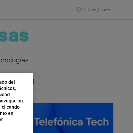
Países
/
Global
sas
cnologías
ado del
écnicos,
cidad
 navegación.
 clicando
ento en
er