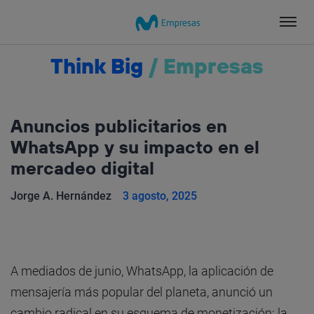
Salta
el
contenido
Think Big
/
Empresas
Anuncios publicitarios en
WhatsApp y su impacto en el
mercadeo digital
Jorge A. Hernández
3 agosto, 2025
A mediados de junio, WhatsApp, la aplicación de
mensajería más popular del planeta, anunció un
cambio radical en su esquema de monetización: la