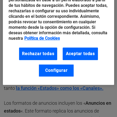
de tus hábitos de navegación. Puedes aceptar todas,
por los cuales Meta cobraba según el volumen y el
rechazarlas o configurar su uso individualmente
tipo de mensajes.
clicando en el botón correspondiente. Asimismo,
podrás revocar tu consentimiento en cualquier
¿Cómo funcionarán los anuncios?
momento desde la opción de configuración. Si
deseas obtener información más detallada, consulta
nuestra
Política de Cookies
Empecemos aclarando lo más importante para
muchos: los anuncios publicitarios
no aparecerán en
Rechazar todas
Aceptar todas
los chats de los usuarios ni en el listado de sus
conversaciones
. Los anuncios se mostrarán
Configurar
exclusivamente dentro de la pestaña «Novedades»
de WhatsApp, una sección dedicada que engloba
tanto
la función «Estados» como los «Canales».
Los formatos de anuncios incluyen los «
Anuncios en
estados
«. Este formato replica los anuncios de