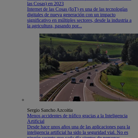
las Cosas) en 2023
Internet de las Cosas (IoT) es una de las tecnologías
digitales de nueva generación con un impacto
significativo en múltiples sectores, desde la industria a
la agricultura, pasando por...
Sergio Sancho Azcoitia
Menos accidentes de tráfico gracias a la Inteligencia
Artificial
Desde hace unos años una de las aplicaciones para la
inteligencia artificial ha sido la seguridad vial. No es
ningún secreto que cada día cientos de personas