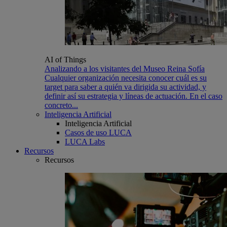
AI of Things
Analizando a los visitantes del Museo Reina Sofía
Cualquier organización necesita conocer cuál es su
target para saber a quién va dirigida su actividad, y
definir así su estrategia y líneas de actuación. En el caso
concreto...
Inteligencia Artificial
Inteligencia Artificial
Casos de uso LUCA
LUCA Labs
Recursos
Recursos