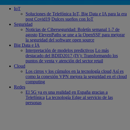
IoT
Soluciones de Telefónica IoT, Big Data e IA para la era
post Covid19
Dulces sueños con IoT
Seguridad
Noticias de Ciberseguridad: Boletín semanal 1-7 de
agosto
ElevenPaths se une a la OpenSSF para mejorar
la seguridad del software open source
Big Data e IA
Interpretación de modelos predictivos
Lo más
destacado del BDID2017 (IV): Transformando los
puntos de venta y atención del sector retail
Cloud
Los cirros y los cúmulos en la tecnología cloud
Así es
como la conexión VPN mejora la seguridad en el cloud
computing
Redes
El 5G ya es una realidad en España gracias a
Telefónica
La tecnología Edge al servicio de las
personas