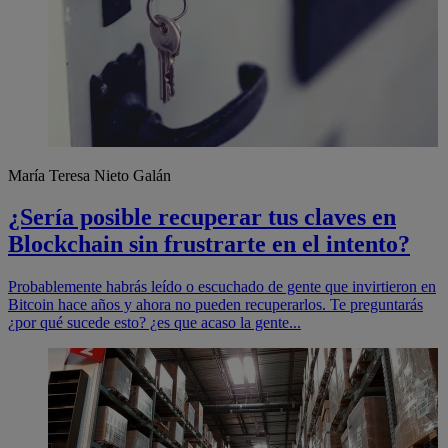
María Teresa Nieto Galán
¿Sería posible recuperar tus claves en
Blockchain sin frustrarte en el intento?
Probablemente habrás leído o escuchado de gente que invirtieron en
Bitcoin hace años y ahora no pueden recuperarlos. Te preguntarás
¿por qué sucede esto? ¿es que acaso la gente...