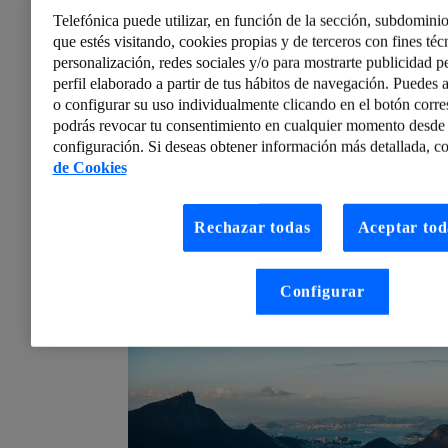
Telefónica puede utilizar, en función de la sección, subdominio
que estés visitando, cookies propias y de terceros con fines técn
personalización, redes sociales y/o para mostrarte publicidad p
perfil elaborado a partir de tus hábitos de navegación. Puedes a
o configurar su uso individualmente clicando en el botón corr
podrás revocar tu consentimiento en cualquier momento desde 
configuración. Si deseas obtener información más detallada, co
de Cookies
Alicia Martín Domingos
Las aulas digitalizadas o aulas híbridas, un año después
Rechazar todas
Aceptar tod
Las universidades y otros centros docentes
aprovecharon el verano para empezara a preparar sus
aulas ante los diferentes escenarios posibles, desde la
presencialidad total hasta las clases en remoto,...
Configurar