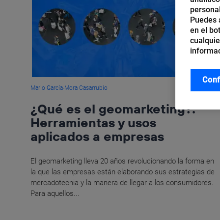
personal
Puedes a
en el bo
cualquie
informac
Conf
Mario García-Mora Casarrubio
¿Qué es el geomarketing?:
Herramientas y usos
aplicados a empresas
El geomarketing lleva 20 años revolucionando la forma en
la que las empresas están elaborando sus estrategias de
mercadotecnia y la manera de llegar a los consumidores.
Para aquellos...