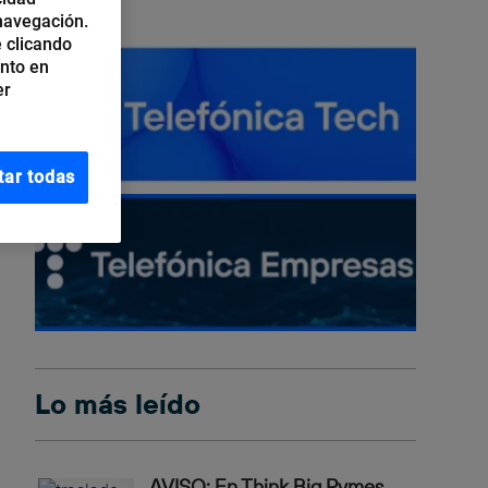
 navegación.
 clicando
ento en
er
tar todas
Lo más leído
AVISO: En Think Big Pymes