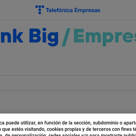
nk Big
/
Empre
Pymes
Grandes Empresas
ca puede utilizar, en función de la sección, subdominio o apart
b que estés visitando, cookies propias y de terceros con fines t
os, de personalización, redes sociales y/o para mostrarte publi