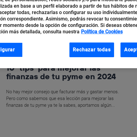
izada en base a un perfil elaborado a partir de tus hábitos de
ceptar todas, rechazarlas o configurar su uso individualmente
tón correspondiente. Asimismo, podrás revocar tu consentimi
r momento desde la opción de configuración. Si deseas obten
ión más detallada, consulta nuestra
Política de Cookies
igurar
Rechazar todas
Acep
Raúl Alonso
10 ‘tips’ para mejorar las
finanzas de tu pyme en 2024
No hay mejor consejo que facturar más y gastar menos.
Pero como sabemos que esa lección para mejorar las
finanzas de tu pyme ya te la sabes, aportamos algún...