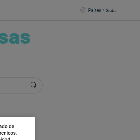
Países
/
Global
sas
ado del
écnicos,
cidad