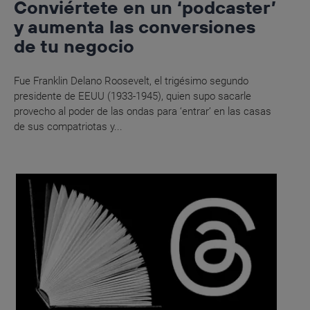
Conviértete en un ‘podcaster’
y aumenta las conversiones
de tu negocio
Fue Franklin Delano Roosevelt, el trigésimo segundo
presidente de EEUU (1933-1945), quien supo sacarle
provecho al poder de las ondas para ‘entrar’ en las casas
de sus compatriotas y...