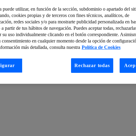
a puede utilizar, en función de la sección, subdominio o apartado del si
ara una gestión inteligente y sostenible del agua
tando, cookies propias y de terceros con fines técnicos, analíticos, de
zación, redes sociales y/o para mostrarte publicidad personalizada en bas
Sobre cookies y sistemas de seguimiento (y II)
 a partir de tus hábitos de navegación. Puedes aceptar todas, rechazarla
r su uso individualmente clicando en el botón correspondiente. Asimis
er instante
Traductores automáticos basados en IA: ¿Nos permitirán co
u consentimiento en cualquier momento desde la opción de configuració
de mira del turismo
Webinar sobre flexWAN. Que la infraestructura TIC
nformación más detallada, consulta nuestra
Política de Cookies
as empresas?
Descubre las principales medidas de seguridad en una re
igurar
Rechazar todas
Acep