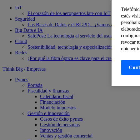
IoT
Telefónic
El corazón de los aeropuertos late con IoT
AI of Things p
estés visi
Seguridad
personali
Las Bases de Datos y el RGPD…¡Vamos a Cifrar! (2/3)
elaborado
Big Data e IA
configura
SafePost: La tecnología al servicio del usuario en cualqui
Cloud
revocar t
Sostenibilidad, tecnología y especialización, en el punto 
obtener i
Redes
¿Por qué la fibra óptica es clave para el crecimiento de l
Conf
Think Big
/
Empresas
Pymes
Portada
Fiscalidad y finanzas
Calendario fiscal
Financiación
Modelo impuestos
Gestión e Innovación
Casos de éxito pymes
Gestión de personas
Innovación
Ventas y gestión comercial