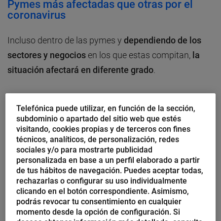
Pymes más afectadas que otras por el
coronavirus
Incluso dentro de las pymes y
dependiendo de los
sectores y negocios
en los que estas compitan,
la
situación afectará en diferente grado
.
Lo explico con un par de ejemplos:
Telefónica puede utilizar, en función de la sección,
subdominio o apartado del sitio web que estés
En mi caso, que entre las actividades profesionales
visitando, cookies propias y de terceros con fines
técnicos, analíticos, de personalización, redes
que realizo se encuentra la formación, parte de mis
sociales y/o para mostrarte publicidad
cursos los puedo seguir impartiendo de forma
online,
personalizada en base a un perfil elaborado a partir
mientras que otros ya los he tenido que cancelar. No
de tus hábitos de navegación. Puedes aceptar todas,
rechazarlas o configurar su uso individualmente
obstante, tengo la esperanza de poder programarlos
clicando en el botón correspondiente. Asimismo,
más adelante.
podrás revocar tu consentimiento en cualquier
momento desde la opción de configuración. Si