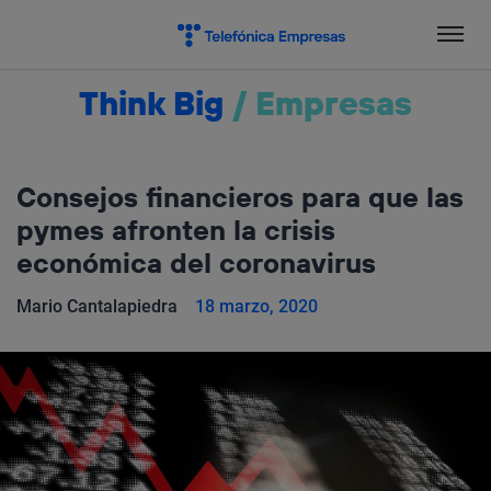
Salta
el
contenido
Think Big
/
Empresas
Consejos financieros para que las
pymes afronten la crisis
económica del coronavirus
Mario Cantalapiedra
18 marzo, 2020