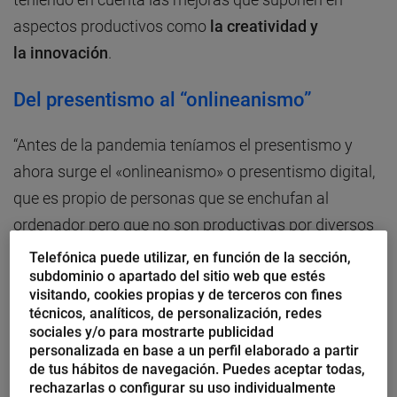
aspectos productivos como
la creatividad y
la innovación
.
Del presentismo al “onlineanismo”
“Antes de la pandemia teníamos el presentismo y
ahora surge el «onlineanismo» o presentismo digital,
que es propio de personas que se enchufan al
ordenador pero que no son productivas por diversos
ladrones de tiempo
, tanto ajenos como propios”.
Telefónica puede utilizar, en función de la sección,
subdominio o apartado del sitio web que estés
visitando, cookies propias y de terceros con fines
Son palabras de José Luis Casero, presidente de
técnicos, analíticos, de personalización, redes
Grupo Tempo y de la Comisión Nacional para la
sociales y/o para mostrarte publicidad
personalizada en base a un perfil elaborado a partir
Racionalización de los Horarios (
ARHOE
), y un férreo
de tus hábitos de navegación. Puedes aceptar todas,
defensor de la cultura de
dirección por objetivos
.
rechazarlas o configurar su uso individualmente