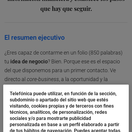
que hay que seguir.
El resumen ejecutivo
¿Eres capaz de contarme en un folio (850 palabras)
tu
idea de negocio
? Bien. Porque ese es el espacio
del que disponemos para un primer contacto. Ve
directo al
core-business
, a la oportunidad y la
financiación. El resto se puede desarrollar en las
Telefónica puede utilizar, en función de la sección,
siguientes páginas.
subdominio o apartado del sitio web que estés
visitando, cookies propias y de terceros con fines
Análisis de mercado
técnicos, analíticos, de personalización, redes
sociales y/o para mostrarte publicidad
personalizada en base a un perfil elaborado a partir
En este apartado, se trata de explicar
por qué hay
de tus hábitos de navegación. Puedes aceptar todas,