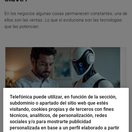
En los negocios algunas cosas permanecen constantes; una de
ellos son las ventas. Lo que sí evoluciona son las tecnologías
que las potencian.
Telefónica puede utilizar, en función de la sección,
subdominio o apartado del sitio web que estés
visitando, cookies propias y de terceros con fines
técnicos, analíticos, de personalización, redes
Jorge A. Hernández
sociales y/o para mostrarte publicidad
Inteligencia Artificial
personalizada en base a un perfil elaborado a partir