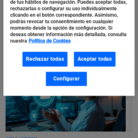
de tus hábitos de navegación. Puedes aceptar todas,
conversacional: hacia los
rechazarlas o configurar su uso individualmente
agentes más humanos
clicando en el botón correspondiente. Asimismo,
podrás revocar tu consentimiento en cualquier
momento desde la opción de configuración. Si
Aunque se habla de inteligencia artificial desde el siglo pasado,
deseas obtener información más detallada, consulta
la última revolución radica en la forma de comunicarnos con
nuestra
Política de Cookies
ella: la IA conversacional.
Rechazar todas
Aceptar todas
Configurar